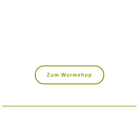
Wurmkisten, Kompostwürmer,
Bokashi Eimer uvm. im Wurmshop
Zum Wurmshop