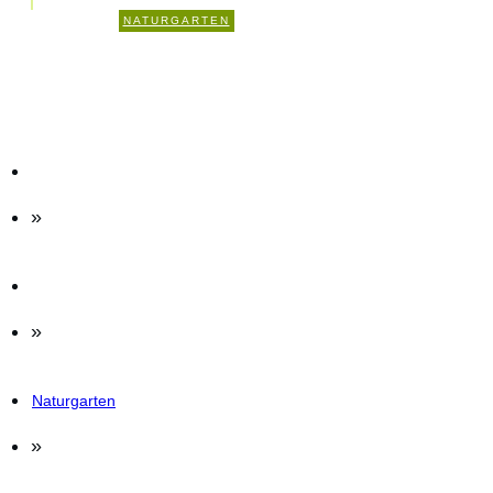
1
NATURGARTEN
KOMMENTARE
»
»
Naturgarten
»