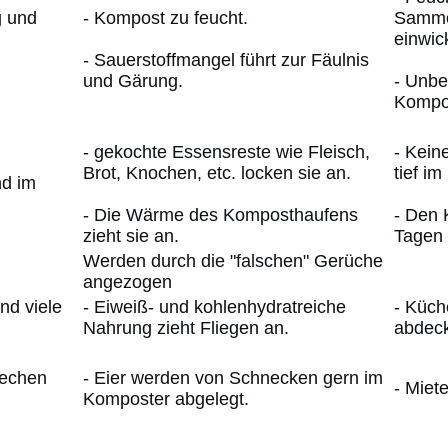
g und
- Kompost zu feucht.
Sammel
einwic
- Sauerstoffmangel führt zur Fäulnis
und Gärung.
- Unbe
Kompo
- gekochte Essensreste wie Fleisch,
- Kein
Brot, Knochen, etc. locken sie an.
tief i
nd im
- Die Wärme des Komposthaufens
- Den 
zieht sie an.
Tagen 
Werden durch die "falschen" Gerüche
angezogen
nd viele
- Eiweiß- und kohlenhydratreiche
- Küch
Nahrung zieht Fliegen an.
abdeck
iechen
- Eier werden von Schnecken gern im
- Miet
Komposter abgelegt.