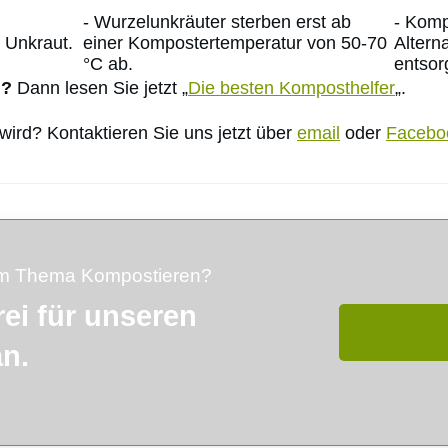
- Wurzelunkräuter sterben erst ab
- Komp
 Unkraut.
einer Kompostertemperatur von 50-70
Altern
°C ab.
entsor
n?
Dann lesen Sie jetzt „
Die besten Komposthelfer
„.
wird? Kontaktieren Sie uns jetzt über
email
oder
Facebo
zum Thema Kompostieren?
rei für unseren
an.