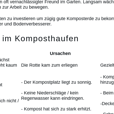
 oft vernachlässigter Freund im Garten. Langsam wächst 
hn zur Arbeit zu bewegen.
uten zu investieren um zügig gute Komposterde zu bekom
er und Bodenverbesserer.
 im Komposthaufen
Ursachen
ächst
teht kaum
Die Rotte kam zum erliegen
Geziel
- Komp
- Der Kompostplatz liegt zu sonnig.
hinzug
ht
- Keine Niederschläge / kein
- Beim
Regenwasser kann eindringen.
ich nicht /
-Decke
- Kompost hat sich zu stark erhitzt.