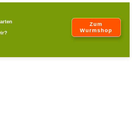
arten
Zum
Wurmshop
ir?