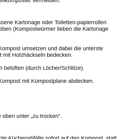
ellkomposter vermeiden.
issene Kartonage oder Toiletten-papierrollen
eben (Kompostwürmer lieben die Kartonage
Kompost umsetzen und dabei die unterste
t mit Holzhäckseln bedecken.
en belüften (durch Löcher/Schlitze).
Kompost mit Kompostplane abdecken.
e oben unter „zu trocken“.
hte Küchenabfälle sofort auf den Kompost, statt