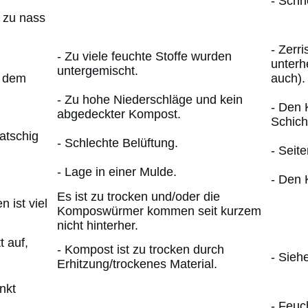
- Schn
 zu nass
- Zerr
- Zu viele feuchte Stoffe wurden
unterh
untergemischt.
s dem
auch).
- Zu hohe Niederschläge und kein
- Den 
abgedeckter Kompost.
Schich
atschig
- Schlechte Belüftung.
- Seit
- Lage in einer Mulde.
- Den 
Es ist zu trocken und/oder die
 ist viel
Komposwürmer kommen seit kurzem
nicht hinterher.
t auf,
- Kompost ist zu trocken durch
- Sieh
Erhitzung/trockenes Material.
nkt
- Feuc