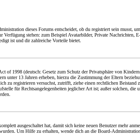
istration dieses Forums entscheidet, ob du registriert sein musst, um Be
zur Verfügung stehen: zum Beispiel Avatarbilder, Private Nachrichten, 
igt ist und dir zahlreiche Vorteile bietet.
t of 1998 (deutsch: Gesetz zum Schutz der Privatsphäre von Kindern i
ern unter 13 Jahren erheben, hierzu die Zustimmung der Eltern bezieh
dich zu registrieren versuchst, zutrifft, ziehe einen rechtlichen Beista
stelle für Rechtsangelegenheiten jeglicher Art ist; außer solchen, die
erden.
 komplett ausgeschaltet hat, damit sich keine neuen Benutzer mehr anm
 wurden. Um Hilfe zu erhalten, wende dich an die Board-Administratio