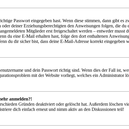
richtige Passwort eingegeben hast. Wenn diese stimmen, dann gibt es
ern oder deiner Erziehungsberechtigten den Anweisungen folgen, die du e
 angemeldeten Mitglieder erst freigeschaltet werden – entweder musst du
. Wenn du eine E-Mail erhalten hast, folge den dort enthaltenen Anweis
nn du dir sicher bist, dass deine E-Mail-Adresse korrekt eingegeben w
Benutzername und dein Passwort richtig sind. Wenn dies der Fall ist, w
igurationsproblem mit der Website vorliegt, welches ein Administrator l
t mehr anmelden?!
rschieden Gründen deaktiviert oder gelöscht hat. Außerdem löschen vie
triere dich einfach erneut und nimm aktiv an den Diskussionen teil!