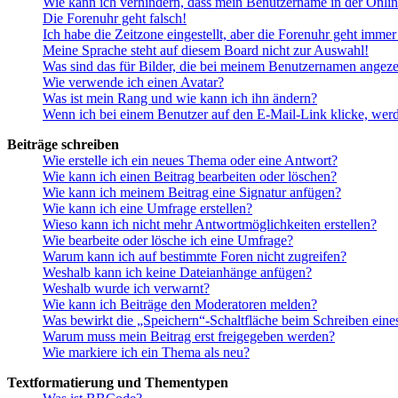
Wie kann ich verhindern, dass mein Benutzername in der Onlin
Die Forenuhr geht falsch!
Ich habe die Zeitzone eingestellt, aber die Forenuhr geht immer
Meine Sprache steht auf diesem Board nicht zur Auswahl!
Was sind das für Bilder, die bei meinem Benutzernamen angez
Wie verwende ich einen Avatar?
Was ist mein Rang und wie kann ich ihn ändern?
Wenn ich bei einem Benutzer auf den E-Mail-Link klicke, werd
Beiträge schreiben
Wie erstelle ich ein neues Thema oder eine Antwort?
Wie kann ich einen Beitrag bearbeiten oder löschen?
Wie kann ich meinem Beitrag eine Signatur anfügen?
Wie kann ich eine Umfrage erstellen?
Wieso kann ich nicht mehr Antwortmöglichkeiten erstellen?
Wie bearbeite oder lösche ich eine Umfrage?
Warum kann ich auf bestimmte Foren nicht zugreifen?
Weshalb kann ich keine Dateianhänge anfügen?
Weshalb wurde ich verwarnt?
Wie kann ich Beiträge den Moderatoren melden?
Was bewirkt die „Speichern“-Schaltfläche beim Schreiben eine
Warum muss mein Beitrag erst freigegeben werden?
Wie markiere ich ein Thema als neu?
Textformatierung und Thementypen