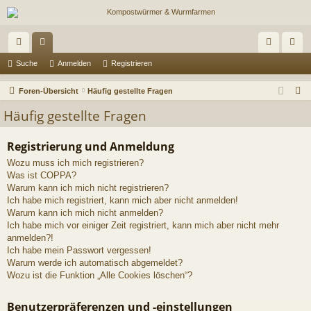
ch
or
n
eg
Suche
Anmelden
Registrieren
ne
en
m
ist
S
Foren-Übersicht
Häufig gestellte Fragen
llz
el
rie
u
Häufig gestellte Fragen
c
ug
de
re
h
Registrierung und Anmeldung
riff
n
n
e
Wozu muss ich mich registrieren?
Was ist COPPA?
Warum kann ich mich nicht registrieren?
Ich habe mich registriert, kann mich aber nicht anmelden!
Warum kann ich mich nicht anmelden?
Ich habe mich vor einiger Zeit registriert, kann mich aber nicht mehr
anmelden?!
Ich habe mein Passwort vergessen!
Warum werde ich automatisch abgemeldet?
Wozu ist die Funktion „Alle Cookies löschen“?
Benutzerpräferenzen und -einstellungen