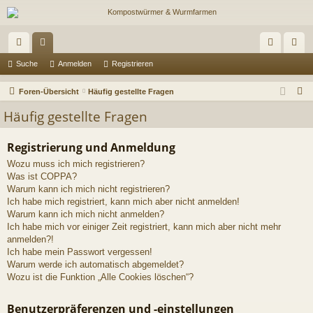
ch
or
n
eg
Suche
Anmelden
Registrieren
ne
en
m
ist
S
Foren-Übersicht
Häufig gestellte Fragen
llz
el
rie
u
Häufig gestellte Fragen
c
ug
de
re
h
Registrierung und Anmeldung
riff
n
n
e
Wozu muss ich mich registrieren?
Was ist COPPA?
Warum kann ich mich nicht registrieren?
Ich habe mich registriert, kann mich aber nicht anmelden!
Warum kann ich mich nicht anmelden?
Ich habe mich vor einiger Zeit registriert, kann mich aber nicht mehr
anmelden?!
Ich habe mein Passwort vergessen!
Warum werde ich automatisch abgemeldet?
Wozu ist die Funktion „Alle Cookies löschen“?
Benutzerpräferenzen und -einstellungen