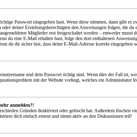
richtige Passwort eingegeben hast. Wenn diese stimmen, dann gibt es
ern oder deiner Erziehungsberechtigten den Anweisungen folgen, die du e
 angemeldeten Mitglieder erst freigeschaltet werden – entweder musst du
. Wenn du eine E-Mail erhalten hast, folge den dort enthaltenen Anweis
nn du dir sicher bist, dass deine E-Mail-Adresse korrekt eingegeben w
Benutzername und dein Passwort richtig sind. Wenn dies der Fall ist, w
igurationsproblem mit der Website vorliegt, welches ein Administrator l
t mehr anmelden?!
rschieden Gründen deaktiviert oder gelöscht hat. Außerdem löschen vie
triere dich einfach erneut und nimm aktiv an den Diskussionen teil!