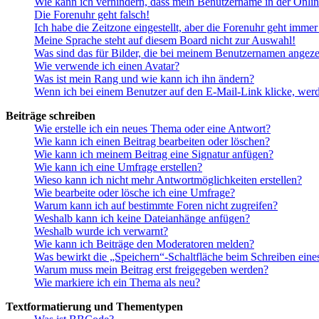
Wie kann ich verhindern, dass mein Benutzername in der Onlin
Die Forenuhr geht falsch!
Ich habe die Zeitzone eingestellt, aber die Forenuhr geht immer
Meine Sprache steht auf diesem Board nicht zur Auswahl!
Was sind das für Bilder, die bei meinem Benutzernamen angez
Wie verwende ich einen Avatar?
Was ist mein Rang und wie kann ich ihn ändern?
Wenn ich bei einem Benutzer auf den E-Mail-Link klicke, werd
Beiträge schreiben
Wie erstelle ich ein neues Thema oder eine Antwort?
Wie kann ich einen Beitrag bearbeiten oder löschen?
Wie kann ich meinem Beitrag eine Signatur anfügen?
Wie kann ich eine Umfrage erstellen?
Wieso kann ich nicht mehr Antwortmöglichkeiten erstellen?
Wie bearbeite oder lösche ich eine Umfrage?
Warum kann ich auf bestimmte Foren nicht zugreifen?
Weshalb kann ich keine Dateianhänge anfügen?
Weshalb wurde ich verwarnt?
Wie kann ich Beiträge den Moderatoren melden?
Was bewirkt die „Speichern“-Schaltfläche beim Schreiben eine
Warum muss mein Beitrag erst freigegeben werden?
Wie markiere ich ein Thema als neu?
Textformatierung und Thementypen