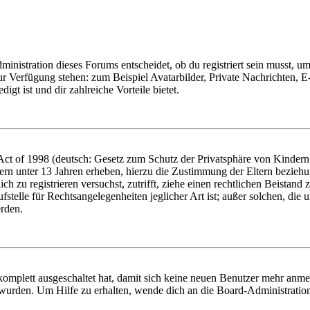
istration dieses Forums entscheidet, ob du registriert sein musst, um Be
zur Verfügung stehen: zum Beispiel Avatarbilder, Private Nachrichten, 
igt ist und dir zahlreiche Vorteile bietet.
t of 1998 (deutsch: Gesetz zum Schutz der Privatsphäre von Kindern i
ern unter 13 Jahren erheben, hierzu die Zustimmung der Eltern bezieh
dich zu registrieren versuchst, zutrifft, ziehe einen rechtlichen Beista
stelle für Rechtsangelegenheiten jeglicher Art ist; außer solchen, die
erden.
 komplett ausgeschaltet hat, damit sich keine neuen Benutzer mehr anm
 wurden. Um Hilfe zu erhalten, wende dich an die Board-Administratio