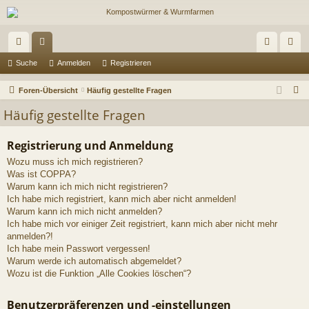
ch
or
n
eg
Suche
Anmelden
Registrieren
ne
en
m
ist
S
Foren-Übersicht
Häufig gestellte Fragen
llz
el
rie
u
Häufig gestellte Fragen
c
ug
de
re
h
Registrierung und Anmeldung
riff
n
n
e
Wozu muss ich mich registrieren?
Was ist COPPA?
Warum kann ich mich nicht registrieren?
Ich habe mich registriert, kann mich aber nicht anmelden!
Warum kann ich mich nicht anmelden?
Ich habe mich vor einiger Zeit registriert, kann mich aber nicht mehr
anmelden?!
Ich habe mein Passwort vergessen!
Warum werde ich automatisch abgemeldet?
Wozu ist die Funktion „Alle Cookies löschen“?
Benutzerpräferenzen und -einstellungen