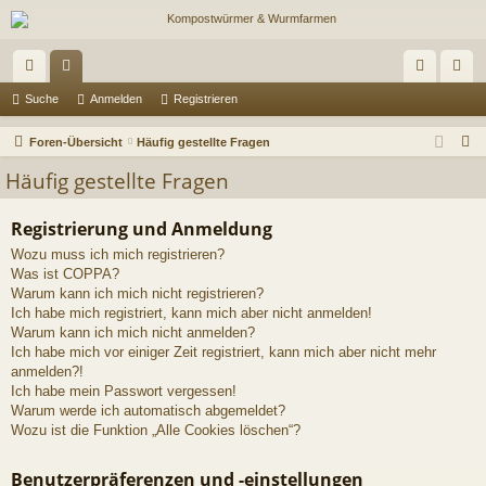
ch
or
n
eg
Suche
Anmelden
Registrieren
ne
en
m
ist
S
Foren-Übersicht
Häufig gestellte Fragen
llz
el
rie
u
Häufig gestellte Fragen
c
ug
de
re
h
Registrierung und Anmeldung
riff
n
n
e
Wozu muss ich mich registrieren?
Was ist COPPA?
Warum kann ich mich nicht registrieren?
Ich habe mich registriert, kann mich aber nicht anmelden!
Warum kann ich mich nicht anmelden?
Ich habe mich vor einiger Zeit registriert, kann mich aber nicht mehr
anmelden?!
Ich habe mein Passwort vergessen!
Warum werde ich automatisch abgemeldet?
Wozu ist die Funktion „Alle Cookies löschen“?
Benutzerpräferenzen und -einstellungen