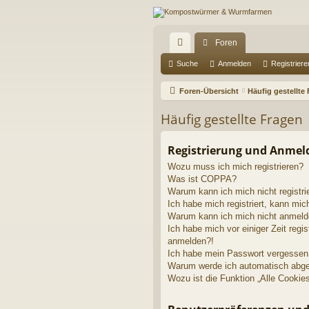
Foren
ch
Suche
Anmelden
Registriere
ne
Foren-Übersicht
Häufig gestellte
llz
Häufig gestellte Fragen
ug
riff
Registrierung und Anme
Wozu muss ich mich registrieren?
Was ist COPPA?
Warum kann ich mich nicht registri
Ich habe mich registriert, kann mic
Warum kann ich mich nicht anmel
Ich habe mich vor einiger Zeit regis
anmelden?!
Ich habe mein Passwort vergessen
Warum werde ich automatisch abg
Wozu ist die Funktion „Alle Cookie