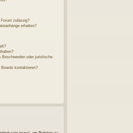
 Forum zulässig?
ateianhänge erhalten?
elt?
thalten?
s Beschwerden oder juristische
s Boards kontaktieren?
striert sein musst, um Beiträge zu