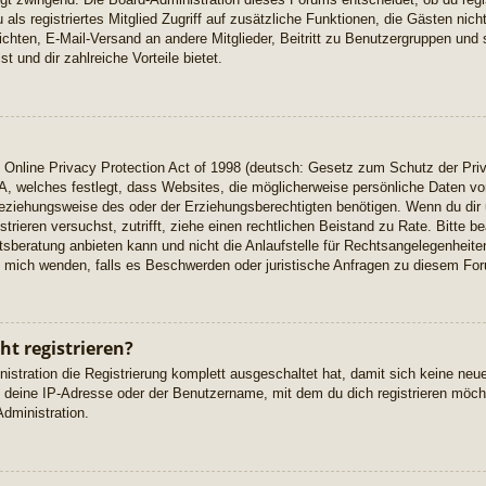
u als registriertes Mitglied Zugriff auf zusätzliche Funktionen, die Gästen ni
richten, E-Mail-Versand an andere Mitglieder, Beitritt zu Benutzergruppen und 
t und dir zahlreiche Vorteile bietet.
Online Privacy Protection Act of 1998 (deutsch: Gesetz zum Schutz der Priv
A, welches festlegt, dass Websites, die möglicherweise persönliche Daten vo
eziehungsweise des oder der Erziehungsberechtigten benötigen. Wenn du dir u
istrieren versuchst, zutrifft, ziehe einen rechtlichen Beistand zu Rate. Bitte
beratung anbieten kann und nicht die Anlaufstelle für Rechtsangelegenheiten 
ch mich wenden, falls es Beschwerden oder juristische Anfragen zu diesem Fo
t registrieren?
istration die Registrierung komplett ausgeschaltet hat, damit sich keine n
 deine IP-Adresse oder der Benutzername, mit dem du dich registrieren möcht
dministration.