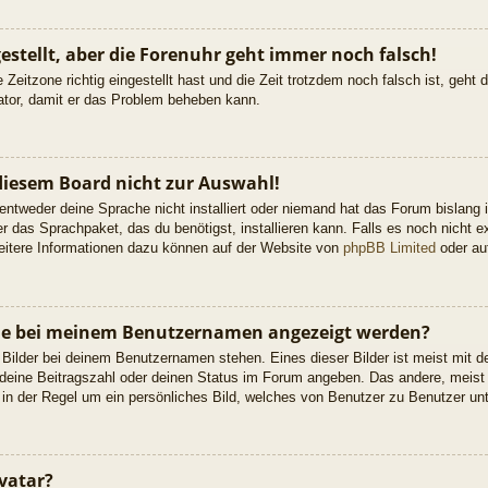
gestellt, aber die Forenuhr geht immer noch falsch!
 Zeitzone richtig eingestellt hast und die Zeit trotzdem noch falsch ist, geht
rator, damit er das Problem beheben kann.
diesem Board nicht zur Auswahl!
 entweder deine Sprache nicht installiert oder niemand hat das Forum bislang 
er das Sprachpaket, das du benötigst, installieren kann. Falls es noch nicht ex
itere Informationen dazu können auf der Website von
phpBB Limited
oder a
 die bei meinem Benutzernamen angezeigt werden?
 Bilder bei deinem Benutzernamen stehen. Eines dieser Bilder ist meist mit d
deine Beitragszahl oder deinen Status im Forum angeben. Das andere, meist g
 in der Regel um ein persönliches Bild, welches von Benutzer zu Benutzer unte
vatar?