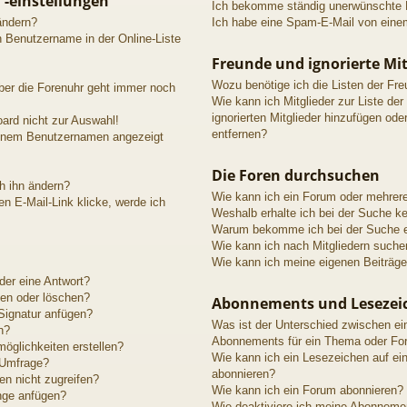
 -einstellungen
Ich bekomme ständig unerwünschte P
ändern?
Ich habe eine Spam-E-Mail von einem
n Benutzername in der Online-Liste
Freunde und ignorierte Mit
Wozu benötige ich die Listen der Fre
aber die Forenuhr geht immer noch
Wie kann ich Mitglieder zur Liste der
ignorierten Mitglieder hinzufügen ode
ard nicht zur Auswahl!
entfernen?
meinem Benutzernamen angezeigt
Die Foren durchsuchen
h ihn ändern?
Wie kann ich ein Forum oder mehrer
n E-Mail-Link klicke, werde ich
Weshalb erhalte ich bei der Suche k
Warum bekomme ich bei der Suche ei
Wie kann ich nach Mitgliedern suche
Wie kann ich meine eigenen Beiträg
der eine Antwort?
ten oder löschen?
Abonnements und Lesezei
Signatur anfügen?
Was ist der Unterschied zwischen e
n?
Abonnements für ein Thema oder Fo
öglichkeiten erstellen?
Wie kann ich ein Lesezeichen auf e
 Umfrage?
abonnieren?
n nicht zugreifen?
Wie kann ich ein Forum abonnieren?
nge anfügen?
Wie deaktiviere ich meine Abonneme