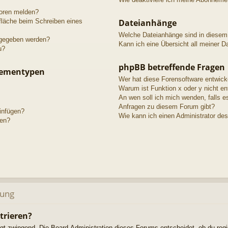
toren melden?
fläche beim Schreiben eines
Dateianhänge
Welche Dateianhänge sind in diesem
igegeben werden?
Kann ich eine Übersicht all meiner D
u?
phpBB betreffende Fragen
hementypen
Wer hat diese Forensoftware entwick
Warum ist Funktion x oder y nicht en
An wen soll ich mich wenden, falls e
Anfragen zu diesem Forum gibt?
einfügen?
Wie kann ich einen Administrator de
gen?
dung
trieren?
ngt zwingend. Die Board-Administration dieses Forums entscheidet, ob du regi