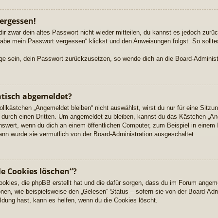
ergessen!
dir zwar dein altes Passwort nicht wieder mitteilen, du kannst es jedoch zur
habe mein Passwort vergessen“ klickst und den Anweisungen folgst. So sollte
Lage sein, dein Passwort zurückzusetzen, so wende dich an die Board-Administ
tisch abgemeldet?
kästchen „Angemeldet bleiben“ nicht auswählst, wirst du nur für eine Sitzu
durch einen Dritten. Um angemeldet zu bleiben, kannst du das Kästchen „A
nswert, wenn du dich an einem öffentlichen Computer, zum Beispiel in einem 
dann wurde sie vermutlich von der Board-Administration ausgeschaltet.
le Cookies löschen“?
Cookies, die phpBB erstellt hat und die dafür sorgen, dass du im Forum angem
nen, wie beispielsweise den „Gelesen“-Status – sofern sie von der Board-Adm
dung hast, kann es helfen, wenn du die Cookies löscht.