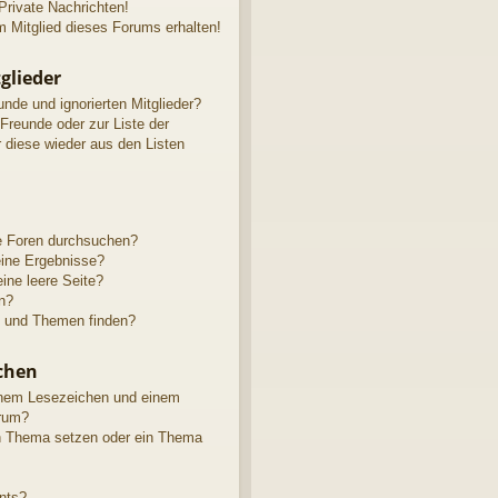
rivate Nachrichten!
 Mitglied dieses Forums erhalten!
glieder
unde und ignorierten Mitglieder?
 Freunde oder zur Liste der
r diese wieder aus den Listen
e Foren durchsuchen?
eine Ergebnisse?
ne leere Seite?
n?
e und Themen finden?
chen
inem Lesezeichen und einem
rum?
in Thema setzen oder ein Thema
nts?