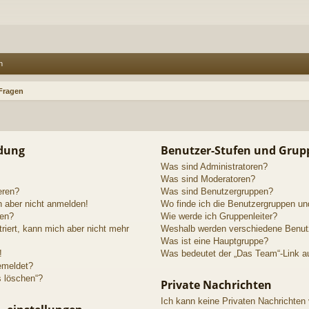
n
 Fragen
ldung
Benutzer-Stufen und Grup
Was sind Administratoren?
Was sind Moderatoren?
eren?
Was sind Benutzergruppen?
h aber nicht anmelden!
Wo finde ich die Benutzergruppen und
den?
Wie werde ich Gruppenleiter?
triert, kann mich aber nicht mehr
Weshalb werden verschiedene Benutze
Was ist eine Hauptgruppe?
!
Was bedeutet der „Das Team“-Link au
emeldet?
s löschen“?
Private Nachrichten
Ich kann keine Privaten Nachrichten