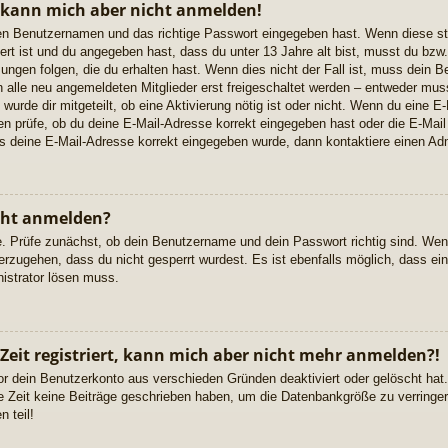
, kann mich aber nicht anmelden!
igen Benutzernamen und das richtige Passwort eingegeben hast. Wenn diese s
ert ist und du angegeben hast, dass du unter 13 Jahre alt bist, musst du bzw. 
gen folgen, die du erhalten hast. Wenn dies nicht der Fall ist, muss dein Ben
alle neu angemeldeten Mitglieder erst freigeschaltet werden – entweder musst
 wurde dir mitgeteilt, ob eine Aktivierung nötig ist oder nicht. Wenn du eine E-
 prüfe, ob du deine E-Mail-Adresse korrekt eingegeben hast oder die E-Mail
ss deine E-Mail-Adresse korrekt eingegeben wurde, dann kontaktiere einen Adm
cht anmelden?
e. Prüfe zunächst, ob dein Benutzername und dein Passwort richtig sind. Wenn
erzugehen, dass du nicht gesperrt wurdest. Es ist ebenfalls möglich, dass ei
nistrator lösen muss.
 Zeit registriert, kann mich aber nicht mehr anmelden?!
or dein Benutzerkonto aus verschieden Gründen deaktiviert oder gelöscht ha
re Zeit keine Beiträge geschrieben haben, um die Datenbankgröße zu verringern
 teil!