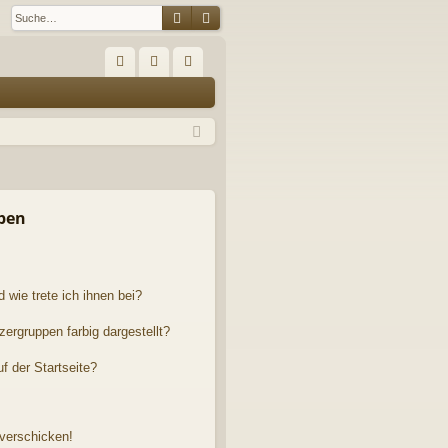
Suche
Erweiterte Suche
S
FA
n
eg
Q
m
ist
el
rie
de
re
n
n
pen
 wie trete ich ihnen bei?
rgruppen farbig dargestellt?
f der Startseite?
 verschicken!