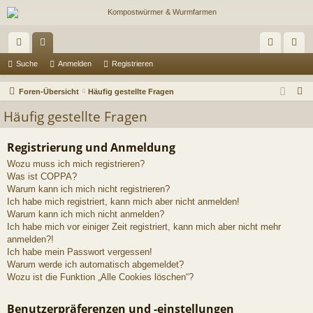
ch
or
n
eg
Suche
Anmelden
Registrieren
ne
en
m
ist
S
Foren-Übersicht
Häufig gestellte Fragen
llz
el
rie
u
Häufig gestellte Fragen
c
ug
de
re
h
Registrierung und Anmeldung
riff
n
n
e
Wozu muss ich mich registrieren?
Was ist COPPA?
Warum kann ich mich nicht registrieren?
Ich habe mich registriert, kann mich aber nicht anmelden!
Warum kann ich mich nicht anmelden?
Ich habe mich vor einiger Zeit registriert, kann mich aber nicht mehr
anmelden?!
Ich habe mein Passwort vergessen!
Warum werde ich automatisch abgemeldet?
Wozu ist die Funktion „Alle Cookies löschen“?
Benutzerpräferenzen und -einstellungen