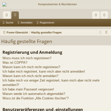
ch
or
n
eg
Suche
Anmelden
Registrieren
ne
en
m
ist
S
Foren-Übersicht
Häufig gestellte Fragen
llz
el
rie
u
Häufig gestellte Fragen
c
ug
de
re
h
Registrierung und Anmeldung
riff
n
n
e
Wozu muss ich mich registrieren?
Was ist COPPA?
Warum kann ich mich nicht registrieren?
Ich habe mich registriert, kann mich aber nicht anmelden!
Warum kann ich mich nicht anmelden?
Ich habe mich vor einiger Zeit registriert, kann mich aber nicht mehr
anmelden?!
Ich habe mein Passwort vergessen!
Warum werde ich automatisch abgemeldet?
Wozu ist die Funktion „Alle Cookies löschen“?
Benutzerpräferenzen und -einstellungen