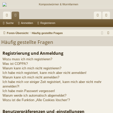
ch
or
n
eg
Suche
Anmelden
Registrieren
ne
en
m
ist
S
Foren-Übersicht
Häufig gestellte Fragen
llz
el
rie
u
Häufig gestellte Fragen
c
ug
de
re
h
Registrierung und Anmeldung
riff
n
n
e
Wozu muss ich mich registrieren?
Was ist COPPA?
Warum kann ich mich nicht registrieren?
Ich habe mich registriert, kann mich aber nicht anmelden!
Warum kann ich mich nicht anmelden?
Ich habe mich vor einiger Zeit registriert, kann mich aber nicht mehr
anmelden?!
Ich habe mein Passwort vergessen!
Warum werde ich automatisch abgemeldet?
Wozu ist die Funktion „Alle Cookies löschen“?
Benutzerpräferenzen und -einstellungen