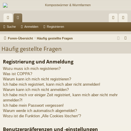
ch
or
n
eg
Suche
Anmelden
Registrieren
ne
en
m
ist
S
Foren-Übersicht
Häufig gestellte Fragen
llz
el
rie
u
Häufig gestellte Fragen
c
ug
de
re
h
Registrierung und Anmeldung
riff
n
n
e
Wozu muss ich mich registrieren?
Was ist COPPA?
Warum kann ich mich nicht registrieren?
Ich habe mich registriert, kann mich aber nicht anmelden!
Warum kann ich mich nicht anmelden?
Ich habe mich vor einiger Zeit registriert, kann mich aber nicht mehr
anmelden?!
Ich habe mein Passwort vergessen!
Warum werde ich automatisch abgemeldet?
Wozu ist die Funktion „Alle Cookies löschen“?
Benutzerpräferenzen und -einstellungen