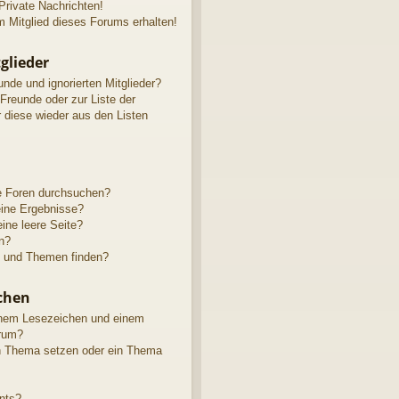
rivate Nachrichten!
 Mitglied dieses Forums erhalten!
glieder
unde und ignorierten Mitglieder?
 Freunde oder zur Liste der
r diese wieder aus den Listen
e Foren durchsuchen?
eine Ergebnisse?
ne leere Seite?
n?
e und Themen finden?
chen
inem Lesezeichen und einem
rum?
in Thema setzen oder ein Thema
nts?