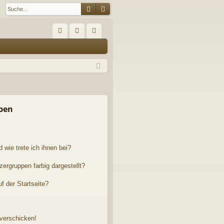
Suche
Erweiterte Suche
S
FA
n
eg
Q
m
ist
el
rie
de
re
n
n
pen
 wie trete ich ihnen bei?
rgruppen farbig dargestellt?
f der Startseite?
 verschicken!