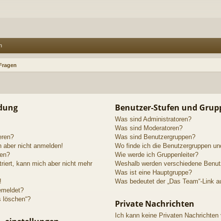
n
 Fragen
ldung
Benutzer-Stufen und Grup
Was sind Administratoren?
Was sind Moderatoren?
eren?
Was sind Benutzergruppen?
h aber nicht anmelden!
Wo finde ich die Benutzergruppen und
den?
Wie werde ich Gruppenleiter?
triert, kann mich aber nicht mehr
Weshalb werden verschiedene Benutze
Was ist eine Hauptgruppe?
!
Was bedeutet der „Das Team“-Link au
emeldet?
s löschen“?
Private Nachrichten
Ich kann keine Privaten Nachrichten