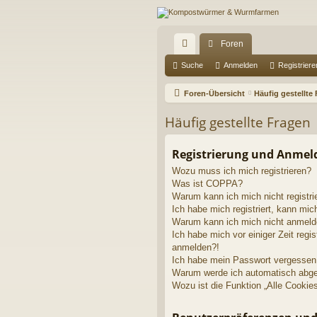
Foren
ch
Suche
Anmelden
Registriere
ne
Foren-Übersicht
Häufig gestellte
llz
Häufig gestellte Fragen
ug
riff
Registrierung und Anme
Wozu muss ich mich registrieren?
Was ist COPPA?
Warum kann ich mich nicht registri
Ich habe mich registriert, kann mic
Warum kann ich mich nicht anmel
Ich habe mich vor einiger Zeit regis
anmelden?!
Ich habe mein Passwort vergessen
Warum werde ich automatisch abg
Wozu ist die Funktion „Alle Cookie