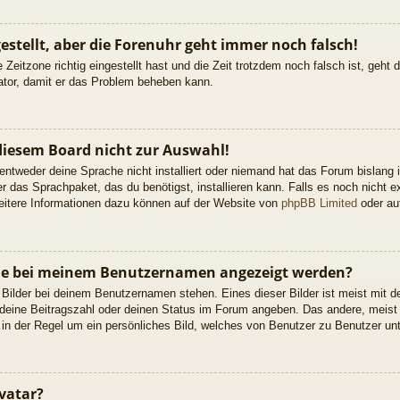
gestellt, aber die Forenuhr geht immer noch falsch!
 Zeitzone richtig eingestellt hast und die Zeit trotzdem noch falsch ist, geht
rator, damit er das Problem beheben kann.
diesem Board nicht zur Auswahl!
 entweder deine Sprache nicht installiert oder niemand hat das Forum bislang 
er das Sprachpaket, das du benötigst, installieren kann. Falls es noch nicht ex
itere Informationen dazu können auf der Website von
phpBB Limited
oder a
 die bei meinem Benutzernamen angezeigt werden?
 Bilder bei deinem Benutzernamen stehen. Eines dieser Bilder ist meist mit d
deine Beitragszahl oder deinen Status im Forum angeben. Das andere, meist g
 in der Regel um ein persönliches Bild, welches von Benutzer zu Benutzer unte
vatar?