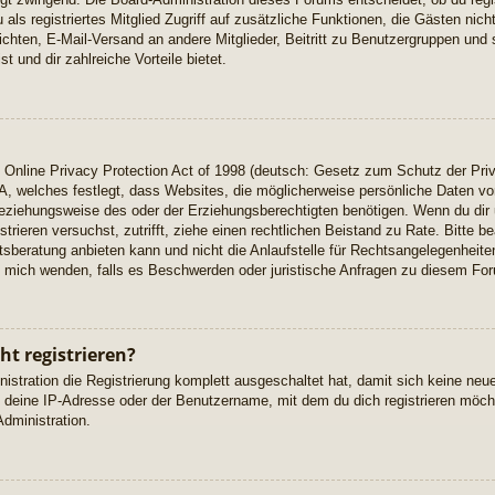
u als registriertes Mitglied Zugriff auf zusätzliche Funktionen, die Gästen ni
richten, E-Mail-Versand an andere Mitglieder, Beitritt zu Benutzergruppen und 
t und dir zahlreiche Vorteile bietet.
Online Privacy Protection Act of 1998 (deutsch: Gesetz zum Schutz der Priv
A, welches festlegt, dass Websites, die möglicherweise persönliche Daten vo
eziehungsweise des oder der Erziehungsberechtigten benötigen. Wenn du dir u
istrieren versuchst, zutrifft, ziehe einen rechtlichen Beistand zu Rate. Bitte
beratung anbieten kann und nicht die Anlaufstelle für Rechtsangelegenheiten 
ch mich wenden, falls es Beschwerden oder juristische Anfragen zu diesem Fo
t registrieren?
istration die Registrierung komplett ausgeschaltet hat, damit sich keine n
 deine IP-Adresse oder der Benutzername, mit dem du dich registrieren möcht
dministration.