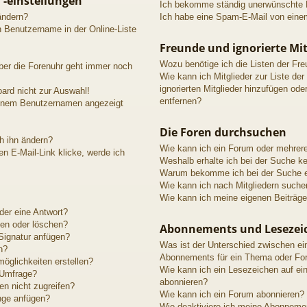
 -einstellungen
Ich bekomme ständig unerwünschte P
ändern?
Ich habe eine Spam-E-Mail von einem
n Benutzername in der Online-Liste
Freunde und ignorierte Mit
Wozu benötige ich die Listen der Fre
aber die Forenuhr geht immer noch
Wie kann ich Mitglieder zur Liste der
ignorierten Mitglieder hinzufügen ode
ard nicht zur Auswahl!
entfernen?
meinem Benutzernamen angezeigt
Die Foren durchsuchen
h ihn ändern?
Wie kann ich ein Forum oder mehrer
n E-Mail-Link klicke, werde ich
Weshalb erhalte ich bei der Suche k
Warum bekomme ich bei der Suche ei
Wie kann ich nach Mitgliedern suche
Wie kann ich meine eigenen Beiträg
der eine Antwort?
ten oder löschen?
Abonnements und Lesezei
Signatur anfügen?
Was ist der Unterschied zwischen e
n?
Abonnements für ein Thema oder Fo
öglichkeiten erstellen?
Wie kann ich ein Lesezeichen auf e
 Umfrage?
abonnieren?
n nicht zugreifen?
Wie kann ich ein Forum abonnieren?
nge anfügen?
Wie deaktiviere ich meine Abonneme