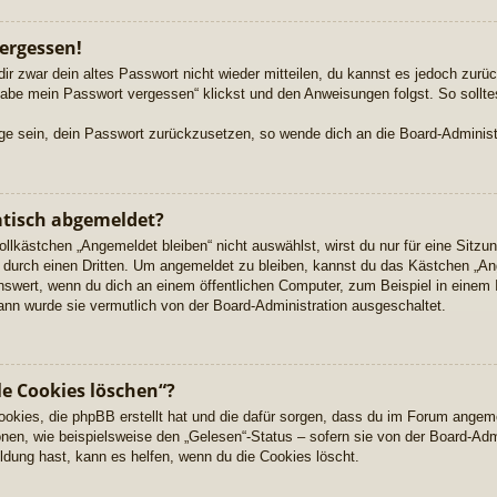
ergessen!
dir zwar dein altes Passwort nicht wieder mitteilen, du kannst es jedoch zur
habe mein Passwort vergessen“ klickst und den Anweisungen folgst. So sollte
Lage sein, dein Passwort zurückzusetzen, so wende dich an die Board-Administ
tisch abgemeldet?
kästchen „Angemeldet bleiben“ nicht auswählst, wirst du nur für eine Sitzu
durch einen Dritten. Um angemeldet zu bleiben, kannst du das Kästchen „A
nswert, wenn du dich an einem öffentlichen Computer, zum Beispiel in einem 
dann wurde sie vermutlich von der Board-Administration ausgeschaltet.
le Cookies löschen“?
Cookies, die phpBB erstellt hat und die dafür sorgen, dass du im Forum angem
nen, wie beispielsweise den „Gelesen“-Status – sofern sie von der Board-Adm
dung hast, kann es helfen, wenn du die Cookies löscht.