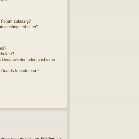
 Forum zulässig?
ateianhänge erhalten?
elt?
thalten?
s Beschwerden oder juristische
s Boards kontaktieren?
striert sein musst, um Beiträge zu