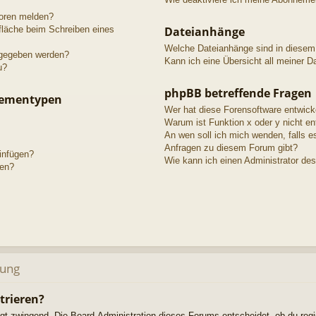
toren melden?
fläche beim Schreiben eines
Dateianhänge
Welche Dateianhänge sind in diesem
igegeben werden?
Kann ich eine Übersicht all meiner D
u?
phpBB betreffende Fragen
hementypen
Wer hat diese Forensoftware entwick
Warum ist Funktion x oder y nicht en
An wen soll ich mich wenden, falls e
Anfragen zu diesem Forum gibt?
einfügen?
Wie kann ich einen Administrator de
gen?
dung
trieren?
ngt zwingend. Die Board-Administration dieses Forums entscheidet, ob du regi