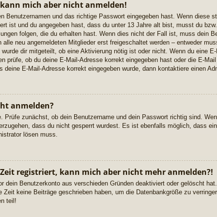
, kann mich aber nicht anmelden!
igen Benutzernamen und das richtige Passwort eingegeben hast. Wenn diese s
ert ist und du angegeben hast, dass du unter 13 Jahre alt bist, musst du bzw. 
gen folgen, die du erhalten hast. Wenn dies nicht der Fall ist, muss dein Ben
alle neu angemeldeten Mitglieder erst freigeschaltet werden – entweder musst
 wurde dir mitgeteilt, ob eine Aktivierung nötig ist oder nicht. Wenn du eine E-
 prüfe, ob du deine E-Mail-Adresse korrekt eingegeben hast oder die E-Mail
ss deine E-Mail-Adresse korrekt eingegeben wurde, dann kontaktiere einen Adm
cht anmelden?
e. Prüfe zunächst, ob dein Benutzername und dein Passwort richtig sind. Wenn
erzugehen, dass du nicht gesperrt wurdest. Es ist ebenfalls möglich, dass ei
nistrator lösen muss.
 Zeit registriert, kann mich aber nicht mehr anmelden?!
or dein Benutzerkonto aus verschieden Gründen deaktiviert oder gelöscht ha
re Zeit keine Beiträge geschrieben haben, um die Datenbankgröße zu verringern
 teil!