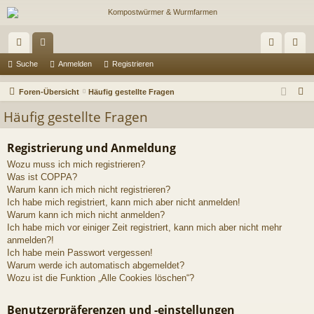
ch
or
n
eg
Suche
Anmelden
Registrieren
ne
en
m
ist
S
Foren-Übersicht
Häufig gestellte Fragen
llz
el
rie
u
Häufig gestellte Fragen
c
ug
de
re
h
Registrierung und Anmeldung
riff
n
n
e
Wozu muss ich mich registrieren?
Was ist COPPA?
Warum kann ich mich nicht registrieren?
Ich habe mich registriert, kann mich aber nicht anmelden!
Warum kann ich mich nicht anmelden?
Ich habe mich vor einiger Zeit registriert, kann mich aber nicht mehr
anmelden?!
Ich habe mein Passwort vergessen!
Warum werde ich automatisch abgemeldet?
Wozu ist die Funktion „Alle Cookies löschen“?
Benutzerpräferenzen und -einstellungen