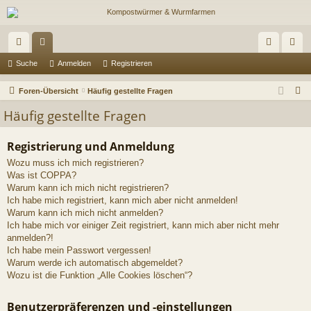
ch
or
n
eg
Suche
Anmelden
Registrieren
ne
en
m
ist
S
Foren-Übersicht
Häufig gestellte Fragen
llz
el
rie
u
Häufig gestellte Fragen
c
ug
de
re
h
Registrierung und Anmeldung
riff
n
n
e
Wozu muss ich mich registrieren?
Was ist COPPA?
Warum kann ich mich nicht registrieren?
Ich habe mich registriert, kann mich aber nicht anmelden!
Warum kann ich mich nicht anmelden?
Ich habe mich vor einiger Zeit registriert, kann mich aber nicht mehr
anmelden?!
Ich habe mein Passwort vergessen!
Warum werde ich automatisch abgemeldet?
Wozu ist die Funktion „Alle Cookies löschen“?
Benutzerpräferenzen und -einstellungen