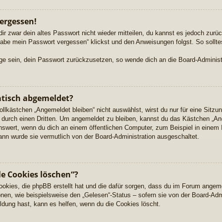
ergessen!
dir zwar dein altes Passwort nicht wieder mitteilen, du kannst es jedoch zur
habe mein Passwort vergessen“ klickst und den Anweisungen folgst. So sollte
Lage sein, dein Passwort zurückzusetzen, so wende dich an die Board-Administ
tisch abgemeldet?
kästchen „Angemeldet bleiben“ nicht auswählst, wirst du nur für eine Sitzu
durch einen Dritten. Um angemeldet zu bleiben, kannst du das Kästchen „A
nswert, wenn du dich an einem öffentlichen Computer, zum Beispiel in einem 
dann wurde sie vermutlich von der Board-Administration ausgeschaltet.
le Cookies löschen“?
Cookies, die phpBB erstellt hat und die dafür sorgen, dass du im Forum angem
nen, wie beispielsweise den „Gelesen“-Status – sofern sie von der Board-Adm
dung hast, kann es helfen, wenn du die Cookies löscht.