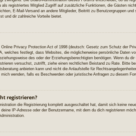
u als registriertes Mitglied Zugriff auf zusätzliche Funktionen, die Gästen ni
richten, E-Mail-Versand an andere Mitglieder, Beitritt zu Benutzergruppen und 
t und dir zahlreiche Vorteile bietet.
Online Privacy Protection Act of 1998 (deutsch: Gesetz zum Schutz der Priv
A, welches festlegt, dass Websites, die möglicherweise persönliche Daten vo
eziehungsweise des oder der Erziehungsberechtigten benötigen. Wenn du dir u
istrieren versuchst, zutrifft, ziehe einen rechtlichen Beistand zu Rate. Bitte
beratung anbieten kann und nicht die Anlaufstelle für Rechtsangelegenheiten 
ch mich wenden, falls es Beschwerden oder juristische Anfragen zu diesem Fo
t registrieren?
istration die Registrierung komplett ausgeschaltet hat, damit sich keine n
 deine IP-Adresse oder der Benutzername, mit dem du dich registrieren möcht
dministration.