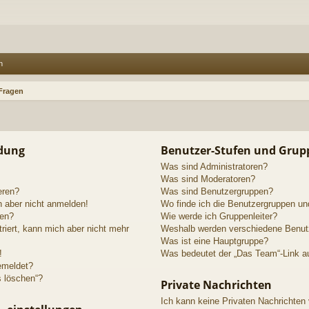
n
 Fragen
ldung
Benutzer-Stufen und Grup
Was sind Administratoren?
Was sind Moderatoren?
eren?
Was sind Benutzergruppen?
h aber nicht anmelden!
Wo finde ich die Benutzergruppen und
den?
Wie werde ich Gruppenleiter?
triert, kann mich aber nicht mehr
Weshalb werden verschiedene Benutze
Was ist eine Hauptgruppe?
!
Was bedeutet der „Das Team“-Link au
emeldet?
s löschen“?
Private Nachrichten
Ich kann keine Privaten Nachrichten