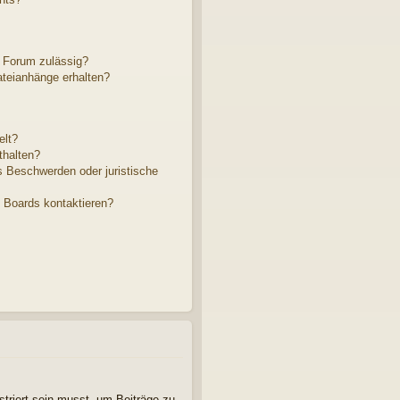
 Forum zulässig?
ateianhänge erhalten?
elt?
thalten?
s Beschwerden oder juristische
s Boards kontaktieren?
striert sein musst, um Beiträge zu