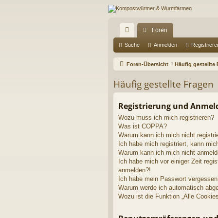
Foren
ch
Suche
Anmelden
Registriere
ne
Foren-Übersicht
Häufig gestellte
llz
Häufig gestellte Fragen
ug
riff
Registrierung und Anme
Wozu muss ich mich registrieren?
Was ist COPPA?
Warum kann ich mich nicht registri
Ich habe mich registriert, kann mic
Warum kann ich mich nicht anmel
Ich habe mich vor einiger Zeit regis
anmelden?!
Ich habe mein Passwort vergessen
Warum werde ich automatisch abg
Wozu ist die Funktion „Alle Cookie