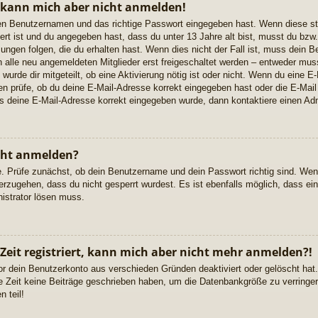
, kann mich aber nicht anmelden!
igen Benutzernamen und das richtige Passwort eingegeben hast. Wenn diese s
ert ist und du angegeben hast, dass du unter 13 Jahre alt bist, musst du bzw. 
gen folgen, die du erhalten hast. Wenn dies nicht der Fall ist, muss dein Ben
alle neu angemeldeten Mitglieder erst freigeschaltet werden – entweder musst
 wurde dir mitgeteilt, ob eine Aktivierung nötig ist oder nicht. Wenn du eine E-
 prüfe, ob du deine E-Mail-Adresse korrekt eingegeben hast oder die E-Mail
ss deine E-Mail-Adresse korrekt eingegeben wurde, dann kontaktiere einen Adm
cht anmelden?
e. Prüfe zunächst, ob dein Benutzername und dein Passwort richtig sind. Wenn
erzugehen, dass du nicht gesperrt wurdest. Es ist ebenfalls möglich, dass ei
nistrator lösen muss.
 Zeit registriert, kann mich aber nicht mehr anmelden?!
or dein Benutzerkonto aus verschieden Gründen deaktiviert oder gelöscht ha
re Zeit keine Beiträge geschrieben haben, um die Datenbankgröße zu verringern
 teil!