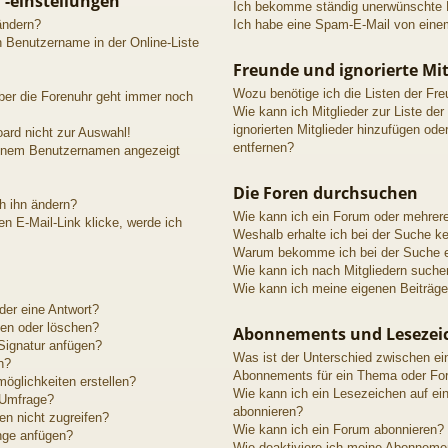
 -einstellungen
Ich bekomme ständig unerwünschte P
ändern?
Ich habe eine Spam-E-Mail von einem
n Benutzername in der Online-Liste
Freunde und ignorierte Mit
Wozu benötige ich die Listen der Fre
aber die Forenuhr geht immer noch
Wie kann ich Mitglieder zur Liste der
ignorierten Mitglieder hinzufügen ode
ard nicht zur Auswahl!
entfernen?
meinem Benutzernamen angezeigt
Die Foren durchsuchen
h ihn ändern?
Wie kann ich ein Forum oder mehrer
n E-Mail-Link klicke, werde ich
Weshalb erhalte ich bei der Suche k
Warum bekomme ich bei der Suche ei
Wie kann ich nach Mitgliedern suche
Wie kann ich meine eigenen Beiträg
der eine Antwort?
ten oder löschen?
Abonnements und Lesezei
Signatur anfügen?
Was ist der Unterschied zwischen e
n?
Abonnements für ein Thema oder Fo
öglichkeiten erstellen?
Wie kann ich ein Lesezeichen auf e
 Umfrage?
abonnieren?
n nicht zugreifen?
Wie kann ich ein Forum abonnieren?
nge anfügen?
Wie deaktiviere ich meine Abonneme