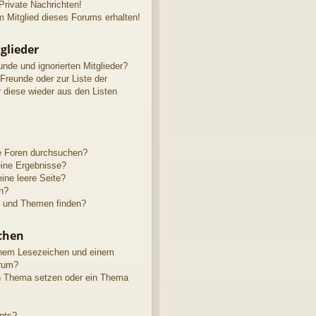
rivate Nachrichten!
 Mitglied dieses Forums erhalten!
glieder
unde und ignorierten Mitglieder?
 Freunde oder zur Liste der
r diese wieder aus den Listen
e Foren durchsuchen?
eine Ergebnisse?
ne leere Seite?
n?
e und Themen finden?
chen
inem Lesezeichen und einem
rum?
in Thema setzen oder ein Thema
nts?