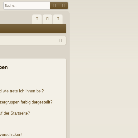
Suche
Erweiterte Suche
S
FA
n
eg
Q
m
ist
el
rie
de
re
n
n
pen
 wie trete ich ihnen bei?
rgruppen farbig dargestellt?
f der Startseite?
 verschicken!