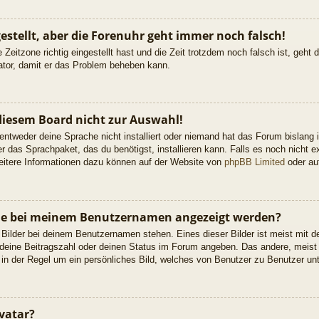
gestellt, aber die Forenuhr geht immer noch falsch!
 Zeitzone richtig eingestellt hast und die Zeit trotzdem noch falsch ist, geht
rator, damit er das Problem beheben kann.
diesem Board nicht zur Auswahl!
 entweder deine Sprache nicht installiert oder niemand hat das Forum bislang 
er das Sprachpaket, das du benötigst, installieren kann. Falls es noch nicht ex
itere Informationen dazu können auf der Website von
phpBB Limited
oder a
 die bei meinem Benutzernamen angezeigt werden?
 Bilder bei deinem Benutzernamen stehen. Eines dieser Bilder ist meist mit d
deine Beitragszahl oder deinen Status im Forum angeben. Das andere, meist g
 in der Regel um ein persönliches Bild, welches von Benutzer zu Benutzer unte
vatar?