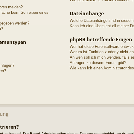
toren melden?
fläche beim Schreiben eines
Dateianhänge
Welche Dateianhänge sind in diesem
igegeben werden?
Kann ich eine Übersicht all meiner D
u?
phpBB betreffende Fragen
hementypen
Wer hat diese Forensoftware entwick
Warum ist Funktion x oder y nicht en
An wen soll ich mich wenden, falls e
Anfragen zu diesem Forum gibt?
einfügen?
Wie kann ich einen Administrator de
gen?
dung
trieren?
ngt zwingend. Die Board-Administration dieses Forums entscheidet, ob du regi