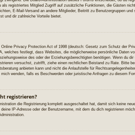
u als registriertes Mitglied Zugriff auf zusätzliche Funktionen, die Gästen ni
richten, E-Mail-Versand an andere Mitglieder, Beitritt zu Benutzergruppen und 
t und dir zahlreiche Vorteile bietet.
Online Privacy Protection Act of 1998 (deutsch: Gesetz zum Schutz der Priv
A, welches festlegt, dass Websites, die möglicherweise persönliche Daten vo
eziehungsweise des oder der Erziehungsberechtigten benötigen. Wenn du dir u
istrieren versuchst, zutrifft, ziehe einen rechtlichen Beistand zu Rate. Bitte
beratung anbieten kann und nicht die Anlaufstelle für Rechtsangelegenheiten 
ch mich wenden, falls es Beschwerden oder juristische Anfragen zu diesem Fo
t registrieren?
istration die Registrierung komplett ausgeschaltet hat, damit sich keine n
 deine IP-Adresse oder der Benutzername, mit dem du dich registrieren möcht
dministration.