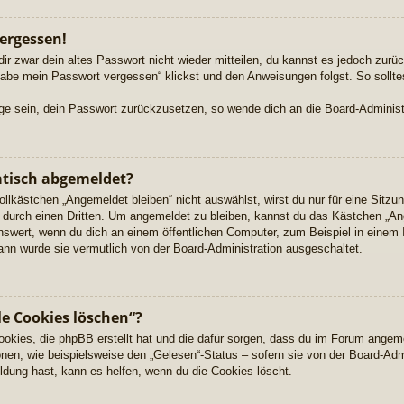
ergessen!
dir zwar dein altes Passwort nicht wieder mitteilen, du kannst es jedoch zur
habe mein Passwort vergessen“ klickst und den Anweisungen folgst. So sollte
Lage sein, dein Passwort zurückzusetzen, so wende dich an die Board-Administ
tisch abgemeldet?
kästchen „Angemeldet bleiben“ nicht auswählst, wirst du nur für eine Sitzu
durch einen Dritten. Um angemeldet zu bleiben, kannst du das Kästchen „A
nswert, wenn du dich an einem öffentlichen Computer, zum Beispiel in einem 
dann wurde sie vermutlich von der Board-Administration ausgeschaltet.
le Cookies löschen“?
Cookies, die phpBB erstellt hat und die dafür sorgen, dass du im Forum angem
nen, wie beispielsweise den „Gelesen“-Status – sofern sie von der Board-Adm
dung hast, kann es helfen, wenn du die Cookies löscht.