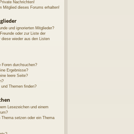
rivate Nachrichten!
 Mitglied dieses Forums erhalten!
glieder
unde und ignorierten Mitglieder?
 Freunde oder zur Liste der
r diese wieder aus den Listen
e Foren durchsuchen?
eine Ergebnisse?
ne leere Seite?
n?
e und Themen finden?
chen
inem Lesezeichen und einem
rum?
in Thema setzen oder ein Thema
nts?