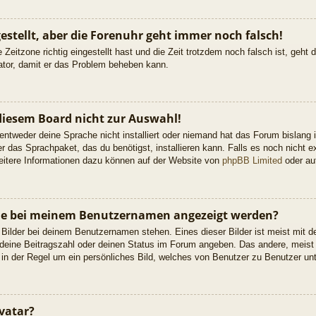
gestellt, aber die Forenuhr geht immer noch falsch!
 Zeitzone richtig eingestellt hast und die Zeit trotzdem noch falsch ist, geht
rator, damit er das Problem beheben kann.
diesem Board nicht zur Auswahl!
 entweder deine Sprache nicht installiert oder niemand hat das Forum bislang 
er das Sprachpaket, das du benötigst, installieren kann. Falls es noch nicht ex
itere Informationen dazu können auf der Website von
phpBB Limited
oder a
 die bei meinem Benutzernamen angezeigt werden?
 Bilder bei deinem Benutzernamen stehen. Eines dieser Bilder ist meist mit d
deine Beitragszahl oder deinen Status im Forum angeben. Das andere, meist g
 in der Regel um ein persönliches Bild, welches von Benutzer zu Benutzer unte
vatar?