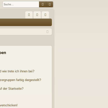
Suche
Erweiterte Suche
S
FA
n
eg
Q
m
ist
el
rie
de
re
n
n
pen
 wie trete ich ihnen bei?
rgruppen farbig dargestellt?
f der Startseite?
 verschicken!