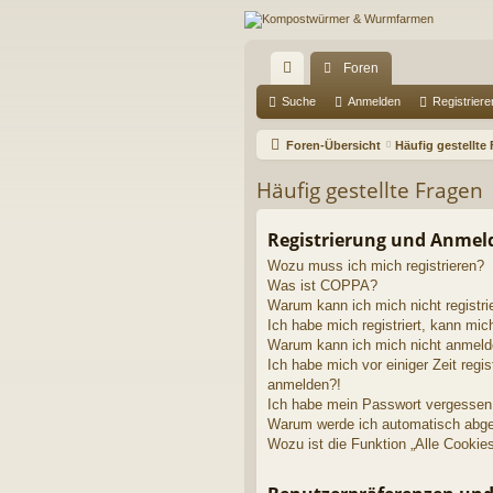
Foren
ch
Suche
Anmelden
Registriere
ne
Foren-Übersicht
Häufig gestellte
llz
Häufig gestellte Fragen
ug
riff
Registrierung und Anme
Wozu muss ich mich registrieren?
Was ist COPPA?
Warum kann ich mich nicht registri
Ich habe mich registriert, kann mic
Warum kann ich mich nicht anmel
Ich habe mich vor einiger Zeit regis
anmelden?!
Ich habe mein Passwort vergessen
Warum werde ich automatisch abg
Wozu ist die Funktion „Alle Cookie