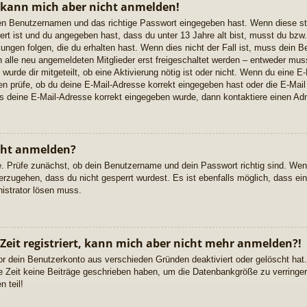
, kann mich aber nicht anmelden!
igen Benutzernamen und das richtige Passwort eingegeben hast. Wenn diese s
ert ist und du angegeben hast, dass du unter 13 Jahre alt bist, musst du bzw. 
gen folgen, die du erhalten hast. Wenn dies nicht der Fall ist, muss dein Ben
alle neu angemeldeten Mitglieder erst freigeschaltet werden – entweder musst
 wurde dir mitgeteilt, ob eine Aktivierung nötig ist oder nicht. Wenn du eine E-
 prüfe, ob du deine E-Mail-Adresse korrekt eingegeben hast oder die E-Mail
ss deine E-Mail-Adresse korrekt eingegeben wurde, dann kontaktiere einen Adm
cht anmelden?
e. Prüfe zunächst, ob dein Benutzername und dein Passwort richtig sind. Wenn
erzugehen, dass du nicht gesperrt wurdest. Es ist ebenfalls möglich, dass ei
nistrator lösen muss.
 Zeit registriert, kann mich aber nicht mehr anmelden?!
or dein Benutzerkonto aus verschieden Gründen deaktiviert oder gelöscht ha
re Zeit keine Beiträge geschrieben haben, um die Datenbankgröße zu verringern
 teil!