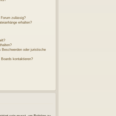
 Forum zulässig?
ateianhänge erhalten?
elt?
thalten?
s Beschwerden oder juristische
s Boards kontaktieren?
striert sein musst, um Beiträge zu