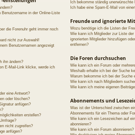
 -einstellungen
Ich bekomme ständig unerwünschte P
ändern?
Ich habe eine Spam-E-Mail von einem
n Benutzername in der Online-Liste
Freunde und ignorierte Mit
Wozu benötige ich die Listen der Fre
aber die Forenuhr geht immer noch
Wie kann ich Mitglieder zur Liste der
ignorierten Mitglieder hinzufügen ode
ard nicht zur Auswahl!
entfernen?
meinem Benutzernamen angezeigt
Die Foren durchsuchen
h ihn ändern?
Wie kann ich ein Forum oder mehrer
n E-Mail-Link klicke, werde ich
Weshalb erhalte ich bei der Suche k
Warum bekomme ich bei der Suche ei
Wie kann ich nach Mitgliedern suche
Wie kann ich meine eigenen Beiträg
der eine Antwort?
ten oder löschen?
Abonnements und Lesezei
Signatur anfügen?
Was ist der Unterschied zwischen e
n?
Abonnements für ein Thema oder Fo
öglichkeiten erstellen?
Wie kann ich ein Lesezeichen auf e
 Umfrage?
abonnieren?
n nicht zugreifen?
Wie kann ich ein Forum abonnieren?
nge anfügen?
Wie deaktiviere ich meine Abonneme