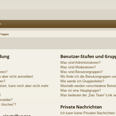
n
 Fragen
ldung
Benutzer-Stufen und Grup
Was sind Administratoren?
Was sind Moderatoren?
eren?
Was sind Benutzergruppen?
h aber nicht anmelden!
Wo finde ich die Benutzergruppen und
den?
Wie werde ich Gruppenleiter?
triert, kann mich aber nicht mehr
Weshalb werden verschiedene Benutze
Was ist eine Hauptgruppe?
!
Was bedeutet der „Das Team“-Link au
emeldet?
s löschen“?
Private Nachrichten
Ich kann keine Privaten Nachrichten