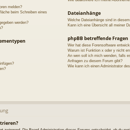
toren melden?
fläche beim Schreiben eines
Dateianhänge
Welche Dateianhänge sind in diesem
igegeben werden?
Kann ich eine Übersicht all meiner D
u?
phpBB betreffende Fragen
hementypen
Wer hat diese Forensoftware entwick
Warum ist Funktion x oder y nicht en
An wen soll ich mich wenden, falls e
Anfragen zu diesem Forum gibt?
einfügen?
Wie kann ich einen Administrator de
gen?
dung
trieren?
ngt zwingend. Die Board-Administration dieses Forums entscheidet, ob du regi