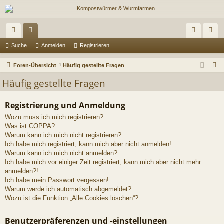
ch
or
n
eg
Suche
Anmelden
Registrieren
ne
en
m
ist
S
Foren-Übersicht
Häufig gestellte Fragen
llz
el
rie
u
Häufig gestellte Fragen
c
ug
de
re
h
Registrierung und Anmeldung
riff
n
n
e
Wozu muss ich mich registrieren?
Was ist COPPA?
Warum kann ich mich nicht registrieren?
Ich habe mich registriert, kann mich aber nicht anmelden!
Warum kann ich mich nicht anmelden?
Ich habe mich vor einiger Zeit registriert, kann mich aber nicht mehr
anmelden?!
Ich habe mein Passwort vergessen!
Warum werde ich automatisch abgemeldet?
Wozu ist die Funktion „Alle Cookies löschen“?
Benutzerpräferenzen und -einstellungen