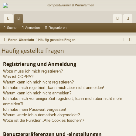
ch
or
n
eg
Suche
Anmelden
Registrieren
ne
en
m
ist
S
Foren-Übersicht
Häufig gestellte Fragen
llz
el
rie
u
Häufig gestellte Fragen
c
ug
de
re
h
Registrierung und Anmeldung
riff
n
n
e
Wozu muss ich mich registrieren?
Was ist COPPA?
Warum kann ich mich nicht registrieren?
Ich habe mich registriert, kann mich aber nicht anmelden!
Warum kann ich mich nicht anmelden?
Ich habe mich vor einiger Zeit registriert, kann mich aber nicht mehr
anmelden?!
Ich habe mein Passwort vergessen!
Warum werde ich automatisch abgemeldet?
Wozu ist die Funktion „Alle Cookies löschen“?
Benutzerpräferenzen und -einstellungen