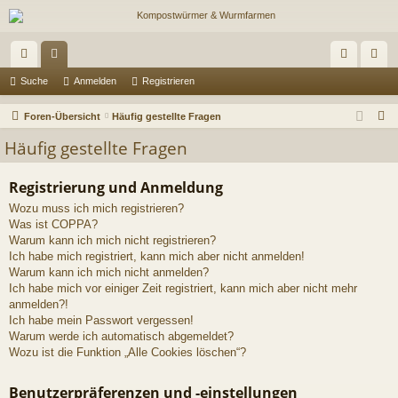
ch
or
n
eg
Suche
Anmelden
Registrieren
ne
en
m
ist
S
Foren-Übersicht
Häufig gestellte Fragen
llz
el
rie
u
Häufig gestellte Fragen
c
ug
de
re
h
Registrierung und Anmeldung
riff
n
n
e
Wozu muss ich mich registrieren?
Was ist COPPA?
Warum kann ich mich nicht registrieren?
Ich habe mich registriert, kann mich aber nicht anmelden!
Warum kann ich mich nicht anmelden?
Ich habe mich vor einiger Zeit registriert, kann mich aber nicht mehr
anmelden?!
Ich habe mein Passwort vergessen!
Warum werde ich automatisch abgemeldet?
Wozu ist die Funktion „Alle Cookies löschen“?
Benutzerpräferenzen und -einstellungen