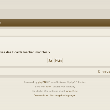
n
ookies des Boards löschen möchtest?
Alle C
Powered by
phpBB
® Forum Software © phpBB Limited
Style von
Arty
- phpBB von MrGaby
Deutsche Übersetzung durch
phpBB.de
Datenschutz
|
Nutzungsbedingungen