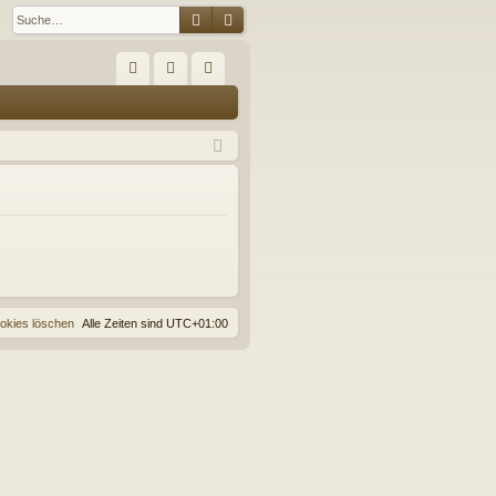
Suche
Erweiterte Suche
S
FA
n
eg
Q
m
ist
el
rie
de
re
n
n
ookies löschen
Alle Zeiten sind
UTC+01:00