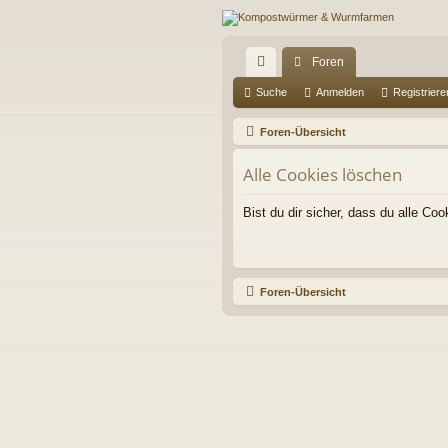
Foren
ch
Suche
Anmelden
Registriere
ne
Foren-Übersicht
llz
Alle Cookies löschen
ug
Bist du dir sicher, dass du alle C
riff
Foren-Übersicht