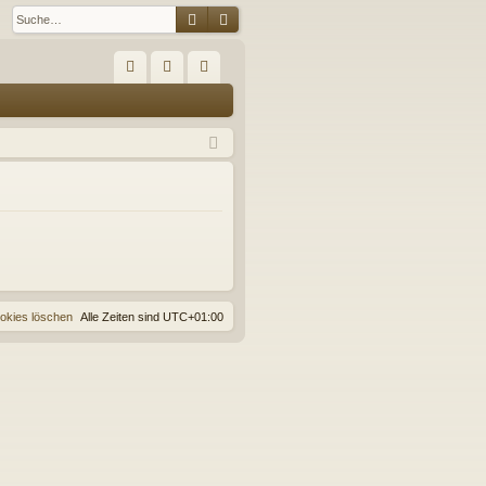
Suche
Erweiterte Suche
S
FA
n
eg
Q
m
ist
el
rie
de
re
n
n
ookies löschen
Alle Zeiten sind
UTC+01:00