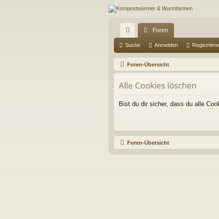
Foren
ch
Suche
Anmelden
Registriere
ne
Foren-Übersicht
llz
Alle Cookies löschen
ug
Bist du dir sicher, dass du alle C
riff
Foren-Übersicht