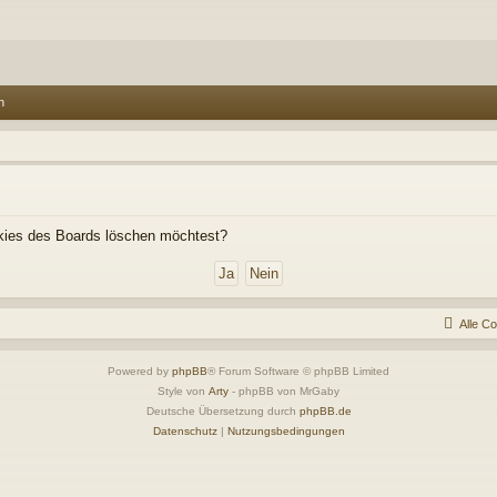
n
ookies des Boards löschen möchtest?
Alle C
Powered by
phpBB
® Forum Software © phpBB Limited
Style von
Arty
- phpBB von MrGaby
Deutsche Übersetzung durch
phpBB.de
Datenschutz
|
Nutzungsbedingungen