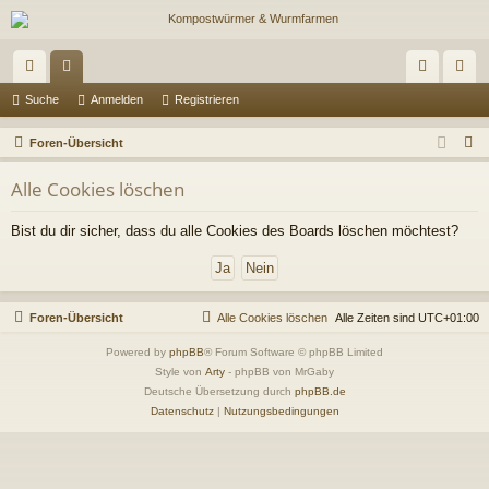
ch
or
n
eg
Suche
Anmelden
Registrieren
ne
en
m
ist
S
Foren-Übersicht
llz
el
rie
u
Alle Cookies löschen
c
ug
de
re
h
Bist du dir sicher, dass du alle Cookies des Boards löschen möchtest?
riff
n
n
e
Foren-Übersicht
Alle Cookies löschen
Alle Zeiten sind
UTC+01:00
Powered by
phpBB
® Forum Software © phpBB Limited
Style von
Arty
- phpBB von MrGaby
Deutsche Übersetzung durch
phpBB.de
Datenschutz
|
Nutzungsbedingungen