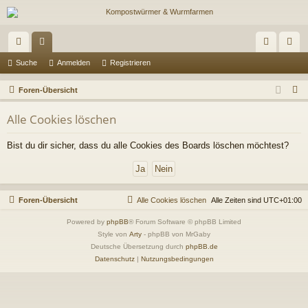
ch
or
n
eg
Suche
Anmelden
Registrieren
ne
en
m
ist
S
Foren-Übersicht
llz
el
rie
u
Alle Cookies löschen
c
ug
de
re
h
Bist du dir sicher, dass du alle Cookies des Boards löschen möchtest?
riff
n
n
e
Foren-Übersicht
Alle Cookies löschen
Alle Zeiten sind
UTC+01:00
Powered by
phpBB
® Forum Software © phpBB Limited
Style von
Arty
- phpBB von MrGaby
Deutsche Übersetzung durch
phpBB.de
Datenschutz
|
Nutzungsbedingungen