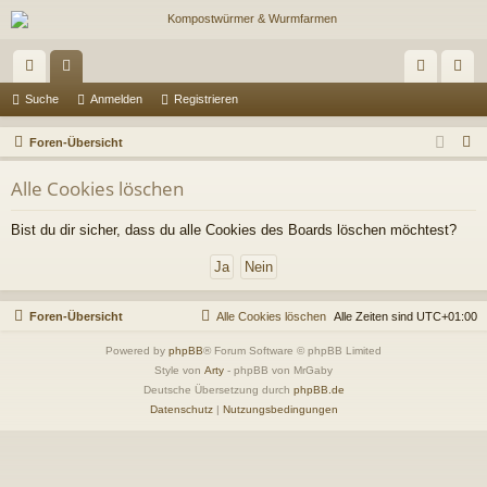
ch
or
n
eg
Suche
Anmelden
Registrieren
ne
en
m
ist
S
Foren-Übersicht
llz
el
rie
u
Alle Cookies löschen
c
ug
de
re
h
Bist du dir sicher, dass du alle Cookies des Boards löschen möchtest?
riff
n
n
e
Foren-Übersicht
Alle Cookies löschen
Alle Zeiten sind
UTC+01:00
Powered by
phpBB
® Forum Software © phpBB Limited
Style von
Arty
- phpBB von MrGaby
Deutsche Übersetzung durch
phpBB.de
Datenschutz
|
Nutzungsbedingungen