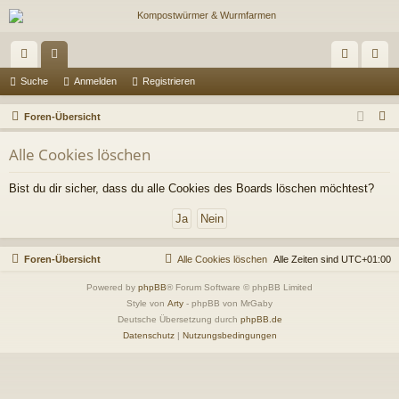
ch
or
n
eg
Suche
Anmelden
Registrieren
ne
en
m
ist
S
Foren-Übersicht
llz
el
rie
u
Alle Cookies löschen
c
ug
de
re
h
Bist du dir sicher, dass du alle Cookies des Boards löschen möchtest?
riff
n
n
e
Foren-Übersicht
Alle Cookies löschen
Alle Zeiten sind
UTC+01:00
Powered by
phpBB
® Forum Software © phpBB Limited
Style von
Arty
- phpBB von MrGaby
Deutsche Übersetzung durch
phpBB.de
Datenschutz
|
Nutzungsbedingungen