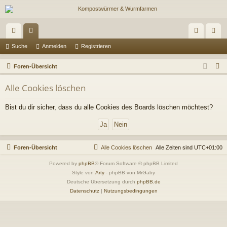
ch
or
n
eg
Suche
Anmelden
Registrieren
ne
en
m
ist
S
Foren-Übersicht
llz
el
rie
u
Alle Cookies löschen
c
ug
de
re
h
Bist du dir sicher, dass du alle Cookies des Boards löschen möchtest?
riff
n
n
e
Foren-Übersicht
Alle Cookies löschen
Alle Zeiten sind
UTC+01:00
Powered by
phpBB
® Forum Software © phpBB Limited
Style von
Arty
- phpBB von MrGaby
Deutsche Übersetzung durch
phpBB.de
Datenschutz
|
Nutzungsbedingungen