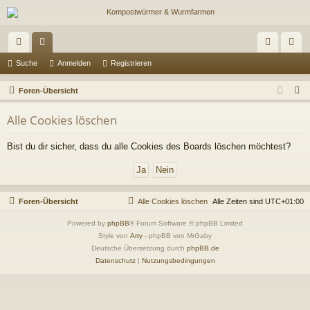
ch
or
n
eg
Suche
Anmelden
Registrieren
ne
en
m
ist
S
Foren-Übersicht
llz
el
rie
u
Alle Cookies löschen
c
ug
de
re
h
Bist du dir sicher, dass du alle Cookies des Boards löschen möchtest?
riff
n
n
e
Foren-Übersicht
Alle Cookies löschen
Alle Zeiten sind
UTC+01:00
Powered by
phpBB
® Forum Software © phpBB Limited
Style von
Arty
- phpBB von MrGaby
Deutsche Übersetzung durch
phpBB.de
Datenschutz
|
Nutzungsbedingungen