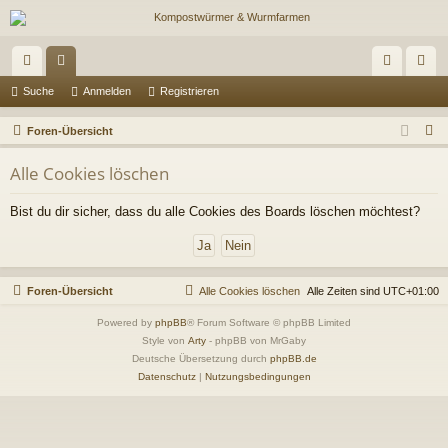
ch
or
n
eg
Suche
Anmelden
Registrieren
ne
en
m
ist
S
Foren-Übersicht
llz
el
rie
u
Alle Cookies löschen
c
ug
de
re
h
Bist du dir sicher, dass du alle Cookies des Boards löschen möchtest?
riff
n
n
e
Foren-Übersicht
Alle Cookies löschen
Alle Zeiten sind
UTC+01:00
Powered by
phpBB
® Forum Software © phpBB Limited
Style von
Arty
- phpBB von MrGaby
Deutsche Übersetzung durch
phpBB.de
Datenschutz
|
Nutzungsbedingungen