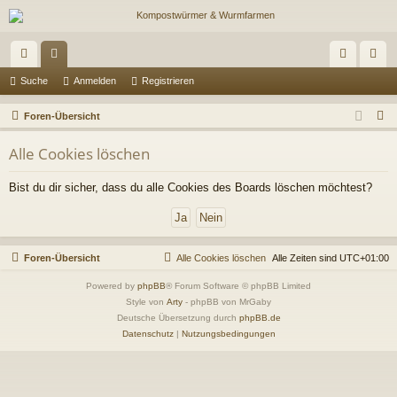
ch
or
n
eg
Suche
Anmelden
Registrieren
ne
en
m
ist
S
Foren-Übersicht
llz
el
rie
u
Alle Cookies löschen
c
ug
de
re
h
Bist du dir sicher, dass du alle Cookies des Boards löschen möchtest?
riff
n
n
e
Foren-Übersicht
Alle Cookies löschen
Alle Zeiten sind
UTC+01:00
Powered by
phpBB
® Forum Software © phpBB Limited
Style von
Arty
- phpBB von MrGaby
Deutsche Übersetzung durch
phpBB.de
Datenschutz
|
Nutzungsbedingungen