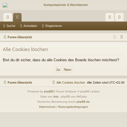
ch
or
n
eg
Suche
Anmelden
Registrieren
ne
en
m
ist
S
Foren-Übersicht
llz
el
rie
u
Alle Cookies löschen
c
ug
de
re
h
Bist du dir sicher, dass du alle Cookies des Boards löschen möchtest?
riff
n
n
e
Foren-Übersicht
Alle Cookies löschen
Alle Zeiten sind
UTC+01:00
Powered by
phpBB
® Forum Software © phpBB Limited
Style von
Arty
- phpBB von MrGaby
Deutsche Übersetzung durch
phpBB.de
Datenschutz
|
Nutzungsbedingungen