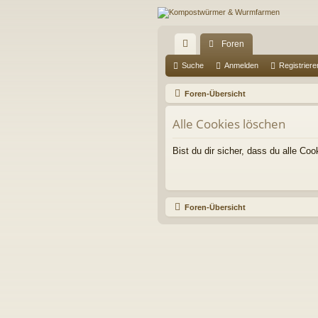
Foren
ch
Suche
Anmelden
Registriere
ne
Foren-Übersicht
llz
Alle Cookies löschen
ug
Bist du dir sicher, dass du alle C
riff
Foren-Übersicht