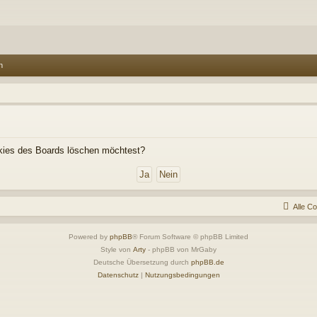
n
ookies des Boards löschen möchtest?
Alle C
Powered by
phpBB
® Forum Software © phpBB Limited
Style von
Arty
- phpBB von MrGaby
Deutsche Übersetzung durch
phpBB.de
Datenschutz
|
Nutzungsbedingungen