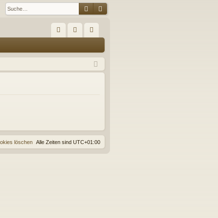
Suche
Erweiterte Suche
S
FA
n
eg
Q
m
ist
el
rie
de
re
n
n
ookies löschen
Alle Zeiten sind
UTC+01:00