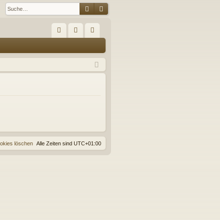
Suche
Erweiterte Suche
S
FA
n
eg
Q
m
ist
el
rie
de
re
n
n
ookies löschen
Alle Zeiten sind
UTC+01:00