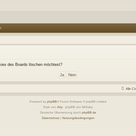
n
ookies des Boards löschen möchtest?
Alle C
Powered by
phpBB
® Forum Software © phpBB Limited
Style von
Arty
- phpBB von MrGaby
Deutsche Übersetzung durch
phpBB.de
Datenschutz
|
Nutzungsbedingungen