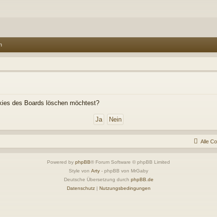
n
ookies des Boards löschen möchtest?
Alle C
Powered by
phpBB
® Forum Software © phpBB Limited
Style von
Arty
- phpBB von MrGaby
Deutsche Übersetzung durch
phpBB.de
Datenschutz
|
Nutzungsbedingungen