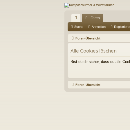
Foren
ch
Suche
Anmelden
Registriere
ne
Foren-Übersicht
llz
Alle Cookies löschen
ug
Bist du dir sicher, dass du alle C
riff
Foren-Übersicht