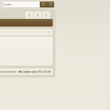
Suche
Erweiterte Suche
S
FA
n
eg
Q
m
ist
el
rie
de
re
n
n
ookies löschen
Alle Zeiten sind
UTC+01:00