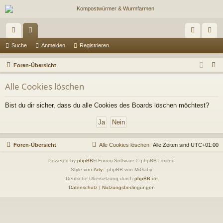
ch
or
n
eg
Suche
Anmelden
Registrieren
ne
en
m
ist
S
Foren-Übersicht
llz
el
rie
u
Alle Cookies löschen
c
ug
de
re
h
Bist du dir sicher, dass du alle Cookies des Boards löschen möchtest?
riff
n
n
e
Foren-Übersicht
Alle Cookies löschen
Alle Zeiten sind
UTC+01:00
Powered by
phpBB
® Forum Software © phpBB Limited
Style von
Arty
- phpBB von MrGaby
Deutsche Übersetzung durch
phpBB.de
Datenschutz
|
Nutzungsbedingungen