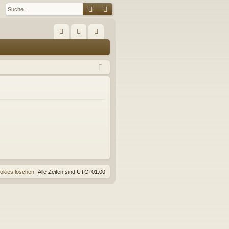
Suche
Erweiterte Suche
S
FA
n
eg
Q
m
ist
el
rie
de
re
n
n
ookies löschen
Alle Zeiten sind
UTC+01:00