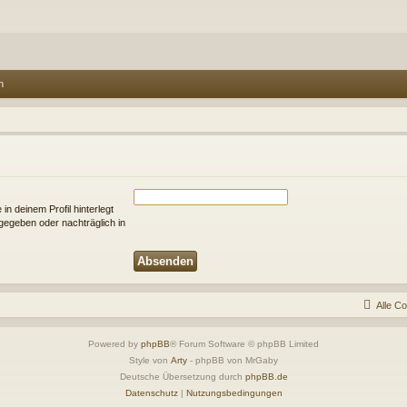
n
n deinem Profil hinterlegt
ngegeben oder nachträglich in
Alle C
Powered by
phpBB
® Forum Software © phpBB Limited
Style von
Arty
- phpBB von MrGaby
Deutsche Übersetzung durch
phpBB.de
Datenschutz
|
Nutzungsbedingungen