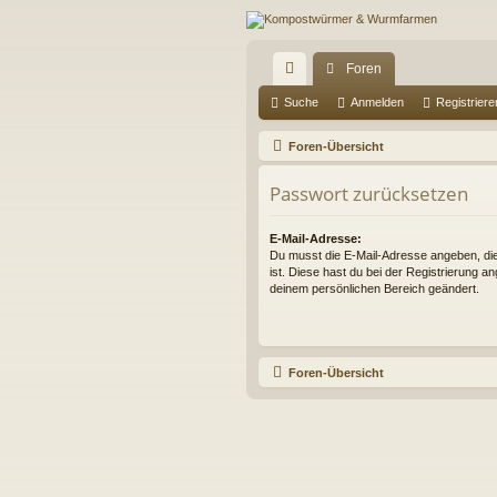
Foren
ch
Suche
Anmelden
Registriere
ne
Foren-Übersicht
llz
Passwort zurücksetzen
ug
riff
E-Mail-Adresse:
Du musst die E-Mail-Adresse angeben, die i
ist. Diese hast du bei der Registrierung a
deinem persönlichen Bereich geändert.
Foren-Übersicht