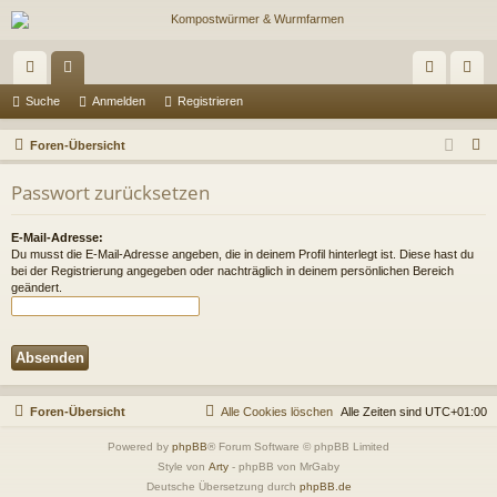
ch
or
n
eg
Suche
Anmelden
Registrieren
ne
en
m
ist
S
Foren-Übersicht
llz
el
rie
u
Passwort zurücksetzen
c
ug
de
re
h
riff
n
n
E-Mail-Adresse:
e
Du musst die E-Mail-Adresse angeben, die in deinem Profil hinterlegt ist. Diese hast du
bei der Registrierung angegeben oder nachträglich in deinem persönlichen Bereich
geändert.
Foren-Übersicht
Alle Cookies löschen
Alle Zeiten sind
UTC+01:00
Powered by
phpBB
® Forum Software © phpBB Limited
Style von
Arty
- phpBB von MrGaby
Deutsche Übersetzung durch
phpBB.de