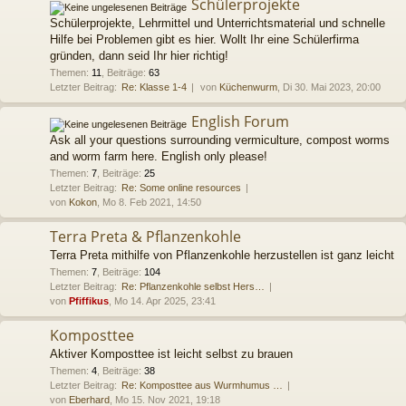
Schülerprojekte
Schülerprojekte, Lehrmittel und Unterrichtsmaterial und schnelle
Hilfe bei Problemen gibt es hier. Wollt Ihr eine Schülerfirma
gründen, dann seid Ihr hier richtig!
Themen
:
11
,
Beiträge
:
63
Letzter Beitrag:
Re: Klasse 1-4
von
Küchenwurm
, Di 30. Mai 2023, 20:00
English Forum
Ask all your questions surrounding vermiculture, compost worms
and worm farm here. English only please!
Themen
:
7
,
Beiträge
:
25
Letzter Beitrag:
Re: Some online resources
von
Kokon
, Mo 8. Feb 2021, 14:50
Terra Preta & Pflanzenkohle
Terra Preta mithilfe von Pflanzenkohle herzustellen ist ganz leicht
Themen
:
7
,
Beiträge
:
104
Letzter Beitrag:
Re: Pflanzenkohle selbst Hers…
von
Pfiffikus
, Mo 14. Apr 2025, 23:41
Komposttee
Aktiver Komposttee ist leicht selbst zu brauen
Themen
:
4
,
Beiträge
:
38
Letzter Beitrag:
Re: Komposttee aus Wurmhumus …
von
Eberhard
, Mo 15. Nov 2021, 19:18