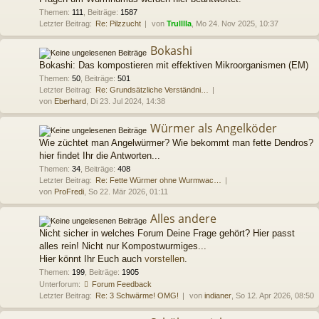
Themen
:
111
,
Beiträge
:
1587
Letzter Beitrag:
Re: Pilzzucht
von
Trulllla
, Mo 24. Nov 2025, 10:37
Bokashi
Bokashi: Das kompostieren mit effektiven Mikroorganismen (EM)
Themen
:
50
,
Beiträge
:
501
Letzter Beitrag:
Re: Grundsätzliche Verständni…
von
Eberhard
, Di 23. Jul 2024, 14:38
Würmer als Angelköder
Wie züchtet man Angelwürmer? Wie bekommt man fette Dendros?
hier findet Ihr die Antworten...
Themen
:
34
,
Beiträge
:
408
Letzter Beitrag:
Re: Fette Würmer ohne Wurmwac…
von
ProFredi
, So 22. Mär 2026, 01:11
Alles andere
Nicht sicher in welches Forum Deine Frage gehört? Hier passt
alles rein! Nicht nur Kompostwurmiges...
Hier könnt Ihr Euch auch
vorstellen
.
Themen
:
199
,
Beiträge
:
1905
Unterforum:
Forum Feedback
Letzter Beitrag:
Re: 3 Schwärme! OMG!
von
indianer
, So 12. Apr 2026, 08:50