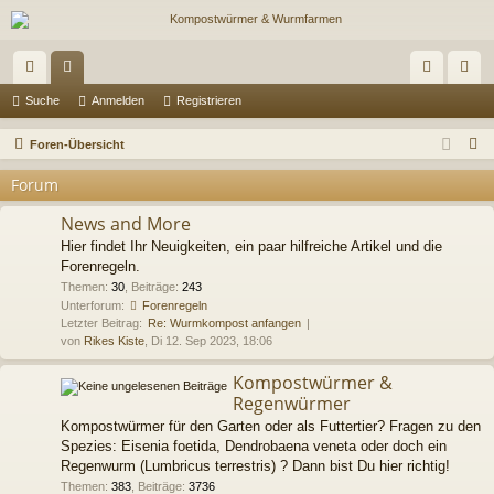
ch
or
n
eg
Suche
Anmelden
Registrieren
ne
en
m
ist
S
Foren-Übersicht
llz
el
rie
u
Forum
c
ug
de
re
h
News and More
riff
n
n
e
Hier findet Ihr Neuigkeiten, ein paar hilfreiche Artikel und die
Forenregeln.
Themen
:
30
,
Beiträge
:
243
Unterforum:
Forenregeln
Letzter Beitrag:
Re: Wurmkompost anfangen
von
Rikes Kiste
, Di 12. Sep 2023, 18:06
Kompostwürmer &
Regenwürmer
Kompostwürmer für den Garten oder als Futtertier? Fragen zu den
Spezies: Eisenia foetida, Dendrobaena veneta oder doch ein
Regenwurm (Lumbricus terrestris) ? Dann bist Du hier richtig!
Themen
:
383
,
Beiträge
:
3736