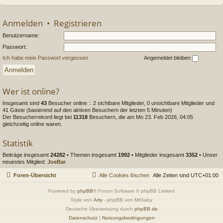
Anmelden
•
Registrieren
Benutzername:
Passwort:
Ich habe mein Passwort vergessen
Angemeldet bleiben
Wer ist online?
Insgesamt sind
43
Besucher online :: 2 sichtbare Mitglieder, 0 unsichtbare Mitglieder und
41 Gäste (basierend auf den aktiven Besuchern der letzten 5 Minuten)
Der Besucherrekord liegt bei
11318
Besuchern, die am Mo 23. Feb 2026, 04:05
gleichzeitig online waren.
Statistik
Beiträge insgesamt
24282
• Themen insgesamt
1992
• Mitglieder insgesamt
3352
• Unser
neuestes Mitglied:
JoeBar
Foren-Übersicht
Alle Cookies löschen
Alle Zeiten sind
UTC+01:00
Powered by
phpBB
® Forum Software © phpBB Limited
Style von
Arty
- phpBB von MrGaby
Deutsche Übersetzung durch
phpBB.de
Datenschutz
|
Nutzungsbedingungen