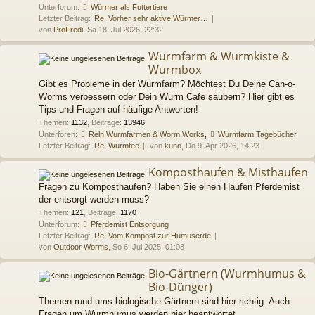
Unterforum:
Würmer als Futtertiere
Letzter Beitrag:
Re: Vorher sehr aktive Würmer…
von
ProFredi
, Sa 18. Jul 2026, 22:32
Wurmfarm & Wurmkiste &
Wurmbox
Gibt es Probleme in der Wurmfarm? Möchtest Du Deine Can-o-
Worms verbessern oder Dein Wurm Cafe säubern? Hier gibt es
Tips und Fragen auf häufige Antworten!
Themen
:
1132
,
Beiträge
:
13946
Unterforen:
Reln Wurmfarmen & Worm Works
,
Wurmfarm Tagebücher
Letzter Beitrag:
Re: Wurmtee
von
kuno
, Do 9. Apr 2026, 14:23
Komposthaufen & Misthaufen
Fragen zu Komposthaufen? Haben Sie einen Haufen Pferdemist
der entsorgt werden muss?
Themen
:
121
,
Beiträge
:
1170
Unterforum:
Pferdemist Entsorgung
Letzter Beitrag:
Re: Vom Kompost zur Humuserde
von
Outdoor Worms
, So 6. Jul 2025, 01:08
Bio-Gärtnern (Wurmhumus &
Bio-Dünger)
Themen rund ums biologische Gärtnern sind hier richtig. Auch
Fragen um Wurmhumus werden hier beantwortet.