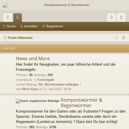
ch
or
n
eg
Suche
Anmelden
Registrieren
ne
en
m
ist
S
Foren-Übersicht
llz
el
rie
u
Forum
c
ug
de
re
h
News and More
riff
n
n
e
Hier findet Ihr Neuigkeiten, ein paar hilfreiche Artikel und die
Forenregeln.
Themen
:
30
,
Beiträge
:
243
Unterforum:
Forenregeln
Letzter Beitrag:
Re: Wurmkompost anfangen
von
Rikes Kiste
, Di 12. Sep 2023, 18:06
Kompostwürmer &
Regenwürmer
Kompostwürmer für den Garten oder als Futtertier? Fragen zu den
Spezies: Eisenia foetida, Dendrobaena veneta oder doch ein
Regenwurm (Lumbricus terrestris) ? Dann bist Du hier richtig!
Themen
:
383
,
Beiträge
:
3736