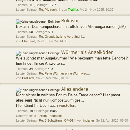
Themen
:
111
,
Beiträge
:
1587
Letzter Beitrag:
Re: Pilzzucht
von
Trulllla
, Mo 24. Nov 2025, 10:37
Bokashi
Bokashi: Das kompostieren mit effektiven Mikroorganismen (EM)
Themen
:
50
,
Beiträge
:
501
Letzter Beitrag:
Re: Grundsätzliche Verständni…
von
Eberhard
, Di 23. Jul 2024, 14:38
Würmer als Angelköder
Wie züchtet man Angelwürmer? Wie bekommt man fette Dendros?
hier findet Ihr die Antworten...
Themen
:
34
,
Beiträge
:
408
Letzter Beitrag:
Re: Fette Würmer ohne Wurmwac…
von
ProFredi
, So 22. Mär 2026, 01:11
Alles andere
Nicht sicher in welches Forum Deine Frage gehört? Hier passt
alles rein! Nicht nur Kompostwurmiges...
Hier könnt Ihr Euch auch
vorstellen
.
Themen
:
199
,
Beiträge
:
1905
Unterforum:
Forum Feedback
Letzter Beitrag:
Re: 3 Schwärme! OMG!
von
indianer
, So 12. Apr 2026, 08:50