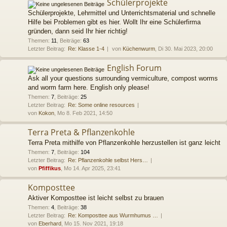
Schülerprojekte
Schülerprojekte, Lehrmittel und Unterrichtsmaterial und schnelle
Hilfe bei Problemen gibt es hier. Wollt Ihr eine Schülerfirma
gründen, dann seid Ihr hier richtig!
Themen
:
11
,
Beiträge
:
63
Letzter Beitrag:
Re: Klasse 1-4
von
Küchenwurm
, Di 30. Mai 2023, 20:00
English Forum
Ask all your questions surrounding vermiculture, compost worms
and worm farm here. English only please!
Themen
:
7
,
Beiträge
:
25
Letzter Beitrag:
Re: Some online resources
von
Kokon
, Mo 8. Feb 2021, 14:50
Terra Preta & Pflanzenkohle
Terra Preta mithilfe von Pflanzenkohle herzustellen ist ganz leicht
Themen
:
7
,
Beiträge
:
104
Letzter Beitrag:
Re: Pflanzenkohle selbst Hers…
von
Pfiffikus
, Mo 14. Apr 2025, 23:41
Komposttee
Aktiver Komposttee ist leicht selbst zu brauen
Themen
:
4
,
Beiträge
:
38
Letzter Beitrag:
Re: Komposttee aus Wurmhumus …
von
Eberhard
, Mo 15. Nov 2021, 19:18