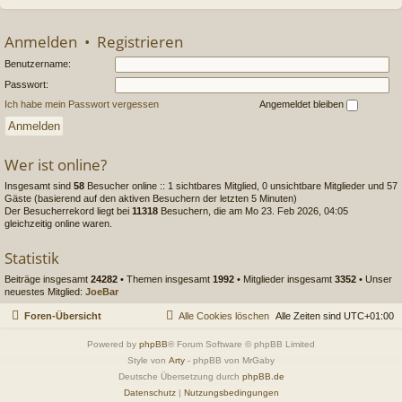
Anmelden
•
Registrieren
Benutzername:
Passwort:
Ich habe mein Passwort vergessen
Angemeldet bleiben
Wer ist online?
Insgesamt sind
58
Besucher online :: 1 sichtbares Mitglied, 0 unsichtbare Mitglieder und 57
Gäste (basierend auf den aktiven Besuchern der letzten 5 Minuten)
Der Besucherrekord liegt bei
11318
Besuchern, die am Mo 23. Feb 2026, 04:05
gleichzeitig online waren.
Statistik
Beiträge insgesamt
24282
• Themen insgesamt
1992
• Mitglieder insgesamt
3352
• Unser
neuestes Mitglied:
JoeBar
Foren-Übersicht
Alle Cookies löschen
Alle Zeiten sind
UTC+01:00
Powered by
phpBB
® Forum Software © phpBB Limited
Style von
Arty
- phpBB von MrGaby
Deutsche Übersetzung durch
phpBB.de
Datenschutz
|
Nutzungsbedingungen