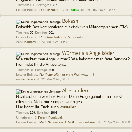
Themen
:
111
,
Beiträge
:
1587
Letzter Beitrag:
Re: Pilzzucht
von
Trulllla
, Mo 24. Nov 2025, 10:37
Bokashi
Bokashi: Das kompostieren mit effektiven Mikroorganismen (EM)
Themen
:
50
,
Beiträge
:
501
Letzter Beitrag:
Re: Grundsätzliche Verständni…
von
Eberhard
, Di 23. Jul 2024, 14:38
Würmer als Angelköder
Wie züchtet man Angelwürmer? Wie bekommt man fette Dendros?
hier findet Ihr die Antworten...
Themen
:
34
,
Beiträge
:
408
Letzter Beitrag:
Re: Fette Würmer ohne Wurmwac…
von
ProFredi
, So 22. Mär 2026, 01:11
Alles andere
Nicht sicher in welches Forum Deine Frage gehört? Hier passt
alles rein! Nicht nur Kompostwurmiges...
Hier könnt Ihr Euch auch
vorstellen
.
Themen
:
199
,
Beiträge
:
1905
Unterforum:
Forum Feedback
Letzter Beitrag:
Re: 3 Schwärme! OMG!
von
indianer
, So 12. Apr 2026, 08:50