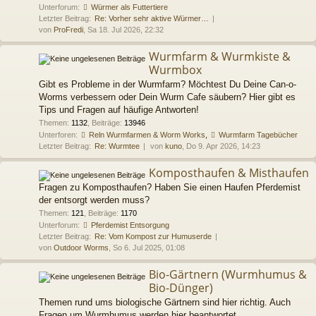
Unterforum:
Würmer als Futtertiere
Letzter Beitrag:
Re: Vorher sehr aktive Würmer…
von
ProFredi
, Sa 18. Jul 2026, 22:32
Wurmfarm & Wurmkiste &
Wurmbox
Gibt es Probleme in der Wurmfarm? Möchtest Du Deine Can-o-
Worms verbessern oder Dein Wurm Cafe säubern? Hier gibt es
Tips und Fragen auf häufige Antworten!
Themen
:
1132
,
Beiträge
:
13946
Unterforen:
Reln Wurmfarmen & Worm Works
,
Wurmfarm Tagebücher
Letzter Beitrag:
Re: Wurmtee
von
kuno
, Do 9. Apr 2026, 14:23
Komposthaufen & Misthaufen
Fragen zu Komposthaufen? Haben Sie einen Haufen Pferdemist
der entsorgt werden muss?
Themen
:
121
,
Beiträge
:
1170
Unterforum:
Pferdemist Entsorgung
Letzter Beitrag:
Re: Vom Kompost zur Humuserde
von
Outdoor Worms
, So 6. Jul 2025, 01:08
Bio-Gärtnern (Wurmhumus &
Bio-Dünger)
Themen rund ums biologische Gärtnern sind hier richtig. Auch
Fragen um Wurmhumus werden hier beantwortet.