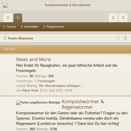
ch
or
n
eg
Suche
Anmelden
Registrieren
ne
en
m
ist
S
Foren-Übersicht
llz
el
rie
u
Forum
c
ug
de
re
h
News and More
riff
n
n
e
Hier findet Ihr Neuigkeiten, ein paar hilfreiche Artikel und die
Forenregeln.
Themen
:
30
,
Beiträge
:
243
Unterforum:
Forenregeln
Letzter Beitrag:
Re: Wurmkompost anfangen
von
Rikes Kiste
, Di 12. Sep 2023, 18:06
Kompostwürmer &
Regenwürmer
Kompostwürmer für den Garten oder als Futtertier? Fragen zu den
Spezies: Eisenia foetida, Dendrobaena veneta oder doch ein
Regenwurm (Lumbricus terrestris) ? Dann bist Du hier richtig!
Themen
:
383
,
Beiträge
:
3736