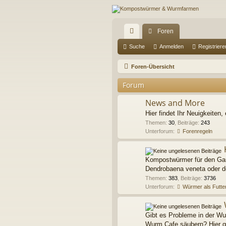
Foren
ch
Suche
Anmelden
Registriere
ne
Foren-Übersicht
llz
Forum
ug
News and More
riff
Hier findet Ihr Neuigkeiten, 
Themen
:
30
,
Beiträge
:
243
Unterforum:
Forenregeln
Kompostwürmer für den Gart
Dendrobaena veneta oder do
Themen
:
383
,
Beiträge
:
3736
Unterforum:
Würmer als Futter
Gibt es Probleme in der W
Wurm Cafe säubern? Hier gi