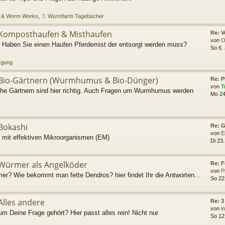
 & Worm Works
,
Wurmfarm Tagebücher
Komposthaufen & Misthaufen
Re: 
von
O
Haben Sie einen Haufen Pferdemist der entsorgt werden muss?
So 6.
rgung
Bio-Gärtnern (Wurmhumus & Bio-Dünger)
Re: P
von
T
he Gärtnern sind hier richtig. Auch Fragen um Wurmhumus werden
Mo 24
Bokashi
Re: G
von
E
 mit effektiven Mikroorganismen (EM)
Di 23.
Würmer als Angelköder
Re: 
von
P
r? Wie bekommt man fette Dendros? hier findet Ihr die Antworten...
So 22
Alles andere
Re: 
von
i
um Deine Frage gehört? Hier passt alles rein! Nicht nur
So 12