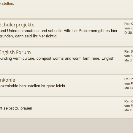
rstellen
.
Schülerprojekte
Re: K
von
K
und Unterrichtsmaterial und schnelle Hilfe bei Problemen gibt es hier.
Di 30
gründen, dann seid Ihr hier richtig!
English Forum
Re: S
von
K
rounding vermiculture, compost worms and worm farm here. English
Mo 8.
enkohle
Re: P
von
P
anzenkohle herzustellen ist ganz leicht
Mo 14
Re: 
von
E
ht selbst zu brauen
Mo 15