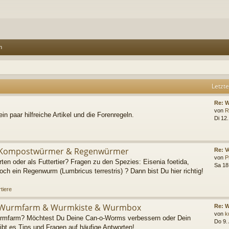
n
Letzte
Re: 
von
R
ein paar hilfreiche Artikel und die Forenregeln.
Di 12
Kompostwürmer & Regenwürmer
Re: V
von
P
en oder als Futtertier? Fragen zu den Spezies: Eisenia foetida,
Sa 18
ch ein Regenwurm (Lumbricus terrestris) ? Dann bist Du hier richtig!
tiere
Wurmfarm & Wurmkiste & Wurmbox
Re: 
von
k
urmfarm? Möchtest Du Deine Can-o-Worms verbessern oder Dein
Do 9.
bt es Tips und Fragen auf häufige Antworten!