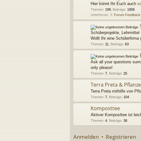
Hier könnt Ihr Euch auch
vo
Themen
:
199
,
Beiträge
:
1905
Unterforum:
Forum Feedback
Schülerprojekte, Lehrmittel 
Wollt Ihr eine Schülerfirma 
Themen
:
11
,
Beiträge
:
63
Ask all your questions sur
only please!
Themen
:
7
,
Beiträge
:
25
Terra Preta & Pflanz
Terra Preta mithilfe von Pfl
Themen
:
7
,
Beiträge
:
104
Komposttee
Aktiver Komposttee ist leic
Themen
:
4
,
Beiträge
:
38
Anmelden
•
Registrieren