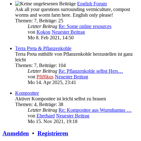
English Forum
Ask all your questions surrounding vermiculture, compost
worms and worm farm here. English only please!
Themen
:
7
,
Beiträge
:
25
Letzter Beitrag
Re: Some online resources
von
Kokon
Neuester Beitrag
Mo 8. Feb 2021, 14:50
Terra Preta & Pflanzenkohle
Terra Preta mithilfe von Pflanzenkohle herzustellen ist ganz
leicht
Themen
:
7
,
Beiträge
:
104
Letzter Beitrag
Re: Pflanzenkohle selbst Hers…
von
Pfiffikus
Neuester Beitrag
Mo 14. Apr 2025, 23:41
Komposttee
Aktiver Komposttee ist leicht selbst zu brauen
Themen
:
4
,
Beiträge
:
38
Letzter Beitrag
Re: Komposttee aus Wurmhumus …
von
Eberhard
Neuester Beitrag
Mo 15. Nov 2021, 19:18
Anmelden
•
Registrieren