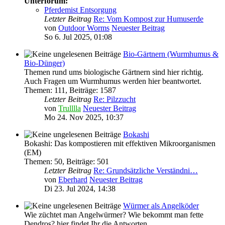
Unterforum:
Pferdemist Entsorgung
Letzter Beitrag
Re: Vom Kompost zur Humuserde
von
Outdoor Worms
Neuester Beitrag
So 6. Jul 2025, 01:08
Bio-Gärtnern (Wurmhumus &
Bio-Dünger)
Themen rund ums biologische Gärtnern sind hier richtig.
Auch Fragen um Wurmhumus werden hier beantwortet.
Themen
:
111
,
Beiträge
:
1587
Letzter Beitrag
Re: Pilzzucht
von
Trulllla
Neuester Beitrag
Mo 24. Nov 2025, 10:37
Bokashi
Bokashi: Das kompostieren mit effektiven Mikroorganismen
(EM)
Themen
:
50
,
Beiträge
:
501
Letzter Beitrag
Re: Grundsätzliche Verständni…
von
Eberhard
Neuester Beitrag
Di 23. Jul 2024, 14:38
Würmer als Angelköder
Wie züchtet man Angelwürmer? Wie bekommt man fette
Dendros? hier findet Ihr die Antworten...