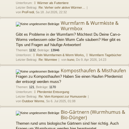
Unterforum:
Würmer als Futtertiere
Letzter Beitrag:
Re: Vorher sehr aktive Würmer…
von
ProFredi
, Sa 18. Jul 2026, 22:32
Wurmfarm & Wurmkiste &
Wurmbox
Gibt es Probleme in der Wurmfarm? Möchtest Du Deine Can-o-
Worms verbessern oder Dein Wurm Cafe säubern? Hier gibt es
Tips und Fragen auf häufige Antworten!
Themen
:
1132
,
Beiträge
:
13946
Unterforen:
Reln Wurmfarmen & Worm Works
,
Wurmfarm Tagebücher
Letzter Beitrag:
Re: Wurmtee
von
kuno
, Do 9. Apr 2026, 14:23
Komposthaufen & Misthaufen
Fragen zu Komposthaufen? Haben Sie einen Haufen Pferdemist
der entsorgt werden muss?
Themen
:
121
,
Beiträge
:
1170
Unterforum:
Pferdemist Entsorgung
Letzter Beitrag:
Re: Vom Kompost zur Humuserde
von
Outdoor Worms
, So 6. Jul 2025, 01:08
Bio-Gärtnern (Wurmhumus &
Bio-Dünger)
Themen rund ums biologische Gärtnern sind hier richtig. Auch
Fragen um Wurmhumus werden hier beantwortet.