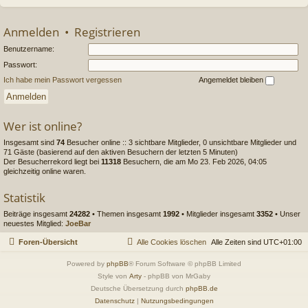
Anmelden
•
Registrieren
Benutzername:
Passwort:
Ich habe mein Passwort vergessen
Angemeldet bleiben
Wer ist online?
Insgesamt sind
74
Besucher online :: 3 sichtbare Mitglieder, 0 unsichtbare Mitglieder und
71 Gäste (basierend auf den aktiven Besuchern der letzten 5 Minuten)
Der Besucherrekord liegt bei
11318
Besuchern, die am Mo 23. Feb 2026, 04:05
gleichzeitig online waren.
Statistik
Beiträge insgesamt
24282
• Themen insgesamt
1992
• Mitglieder insgesamt
3352
• Unser
neuestes Mitglied:
JoeBar
Foren-Übersicht
Alle Cookies löschen
Alle Zeiten sind
UTC+01:00
Powered by
phpBB
® Forum Software © phpBB Limited
Style von
Arty
- phpBB von MrGaby
Deutsche Übersetzung durch
phpBB.de
Datenschutz
|
Nutzungsbedingungen