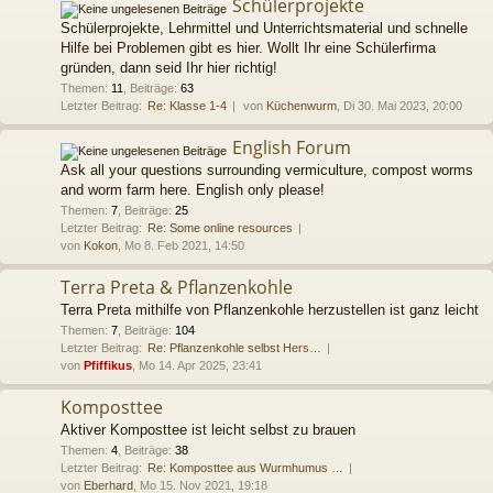
Schülerprojekte
Schülerprojekte, Lehrmittel und Unterrichtsmaterial und schnelle
Hilfe bei Problemen gibt es hier. Wollt Ihr eine Schülerfirma
gründen, dann seid Ihr hier richtig!
Themen
:
11
,
Beiträge
:
63
Letzter Beitrag:
Re: Klasse 1-4
von
Küchenwurm
, Di 30. Mai 2023, 20:00
English Forum
Ask all your questions surrounding vermiculture, compost worms
and worm farm here. English only please!
Themen
:
7
,
Beiträge
:
25
Letzter Beitrag:
Re: Some online resources
von
Kokon
, Mo 8. Feb 2021, 14:50
Terra Preta & Pflanzenkohle
Terra Preta mithilfe von Pflanzenkohle herzustellen ist ganz leicht
Themen
:
7
,
Beiträge
:
104
Letzter Beitrag:
Re: Pflanzenkohle selbst Hers…
von
Pfiffikus
, Mo 14. Apr 2025, 23:41
Komposttee
Aktiver Komposttee ist leicht selbst zu brauen
Themen
:
4
,
Beiträge
:
38
Letzter Beitrag:
Re: Komposttee aus Wurmhumus …
von
Eberhard
, Mo 15. Nov 2021, 19:18