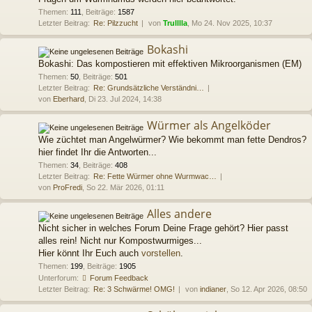
Themen
:
111
,
Beiträge
:
1587
Letzter Beitrag:
Re: Pilzzucht
von
Trulllla
, Mo 24. Nov 2025, 10:37
Bokashi
Bokashi: Das kompostieren mit effektiven Mikroorganismen (EM)
Themen
:
50
,
Beiträge
:
501
Letzter Beitrag:
Re: Grundsätzliche Verständni…
von
Eberhard
, Di 23. Jul 2024, 14:38
Würmer als Angelköder
Wie züchtet man Angelwürmer? Wie bekommt man fette Dendros?
hier findet Ihr die Antworten...
Themen
:
34
,
Beiträge
:
408
Letzter Beitrag:
Re: Fette Würmer ohne Wurmwac…
von
ProFredi
, So 22. Mär 2026, 01:11
Alles andere
Nicht sicher in welches Forum Deine Frage gehört? Hier passt
alles rein! Nicht nur Kompostwurmiges...
Hier könnt Ihr Euch auch
vorstellen
.
Themen
:
199
,
Beiträge
:
1905
Unterforum:
Forum Feedback
Letzter Beitrag:
Re: 3 Schwärme! OMG!
von
indianer
, So 12. Apr 2026, 08:50