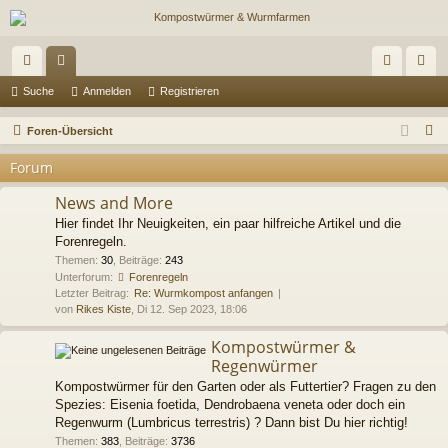
ch
or
n
eg
Suche
Anmelden
Registrieren
ne
en
m
ist
S
Foren-Übersicht
llz
el
rie
u
Forum
c
ug
de
re
h
News and More
riff
n
n
e
Hier findet Ihr Neuigkeiten, ein paar hilfreiche Artikel und die
Forenregeln.
Themen
:
30
,
Beiträge
:
243
Unterforum:
Forenregeln
Letzter Beitrag:
Re: Wurmkompost anfangen
von
Rikes Kiste
, Di 12. Sep 2023, 18:06
Kompostwürmer &
Regenwürmer
Kompostwürmer für den Garten oder als Futtertier? Fragen zu den
Spezies: Eisenia foetida, Dendrobaena veneta oder doch ein
Regenwurm (Lumbricus terrestris) ? Dann bist Du hier richtig!
Themen
:
383
,
Beiträge
:
3736