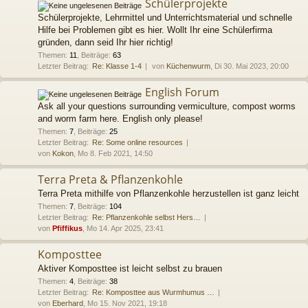
Schülerprojekte
Schülerprojekte, Lehrmittel und Unterrichtsmaterial und schnelle
Hilfe bei Problemen gibt es hier. Wollt Ihr eine Schülerfirma
gründen, dann seid Ihr hier richtig!
Themen
:
11
,
Beiträge
:
63
Letzter Beitrag:
Re: Klasse 1-4
von
Küchenwurm
, Di 30. Mai 2023, 20:00
English Forum
Ask all your questions surrounding vermiculture, compost worms
and worm farm here. English only please!
Themen
:
7
,
Beiträge
:
25
Letzter Beitrag:
Re: Some online resources
von
Kokon
, Mo 8. Feb 2021, 14:50
Terra Preta & Pflanzenkohle
Terra Preta mithilfe von Pflanzenkohle herzustellen ist ganz leicht
Themen
:
7
,
Beiträge
:
104
Letzter Beitrag:
Re: Pflanzenkohle selbst Hers…
von
Pfiffikus
, Mo 14. Apr 2025, 23:41
Komposttee
Aktiver Komposttee ist leicht selbst zu brauen
Themen
:
4
,
Beiträge
:
38
Letzter Beitrag:
Re: Komposttee aus Wurmhumus …
von
Eberhard
, Mo 15. Nov 2021, 19:18