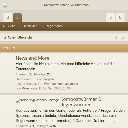
ch
or
n
eg
Suche
Anmelden
Registrieren
ne
en
m
ist
S
Foren-Übersicht
llz
el
rie
u
Forum
c
ug
de
re
h
News and More
riff
n
n
e
Hier findet Ihr Neuigkeiten, ein paar hilfreiche Artikel und die
Forenregeln.
Themen
:
30
,
Beiträge
:
243
Unterforum:
Forenregeln
Letzter Beitrag:
Re: Wurmkompost anfangen
von
Rikes Kiste
, Di 12. Sep 2023, 18:06
Kompostwürmer &
Regenwürmer
Kompostwürmer für den Garten oder als Futtertier? Fragen zu den
Spezies: Eisenia foetida, Dendrobaena veneta oder doch ein
Regenwurm (Lumbricus terrestris) ? Dann bist Du hier richtig!
Themen
:
383
,
Beiträge
:
3736