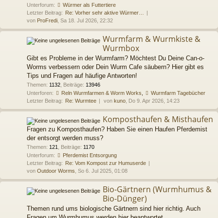
Unterforum:
Würmer als Futtertiere
Letzter Beitrag:
Re: Vorher sehr aktive Würmer…
von
ProFredi
, Sa 18. Jul 2026, 22:32
Wurmfarm & Wurmkiste &
Wurmbox
Gibt es Probleme in der Wurmfarm? Möchtest Du Deine Can-o-
Worms verbessern oder Dein Wurm Cafe säubern? Hier gibt es
Tips und Fragen auf häufige Antworten!
Themen
:
1132
,
Beiträge
:
13946
Unterforen:
Reln Wurmfarmen & Worm Works
,
Wurmfarm Tagebücher
Letzter Beitrag:
Re: Wurmtee
von
kuno
, Do 9. Apr 2026, 14:23
Komposthaufen & Misthaufen
Fragen zu Komposthaufen? Haben Sie einen Haufen Pferdemist
der entsorgt werden muss?
Themen
:
121
,
Beiträge
:
1170
Unterforum:
Pferdemist Entsorgung
Letzter Beitrag:
Re: Vom Kompost zur Humuserde
von
Outdoor Worms
, So 6. Jul 2025, 01:08
Bio-Gärtnern (Wurmhumus &
Bio-Dünger)
Themen rund ums biologische Gärtnern sind hier richtig. Auch
Fragen um Wurmhumus werden hier beantwortet.