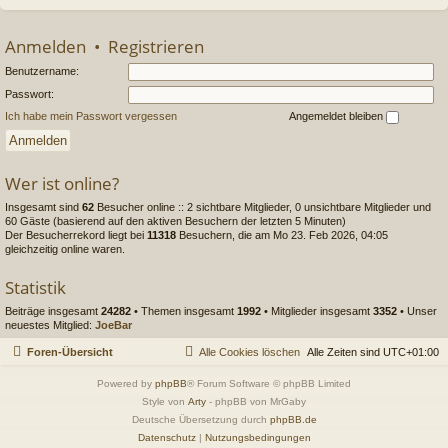
Anmelden
•
Registrieren
Benutzername:
Passwort:
Ich habe mein Passwort vergessen
Angemeldet bleiben
Wer ist online?
Insgesamt sind
62
Besucher online :: 2 sichtbare Mitglieder, 0 unsichtbare Mitglieder und
60 Gäste (basierend auf den aktiven Besuchern der letzten 5 Minuten)
Der Besucherrekord liegt bei
11318
Besuchern, die am Mo 23. Feb 2026, 04:05
gleichzeitig online waren.
Statistik
Beiträge insgesamt
24282
• Themen insgesamt
1992
• Mitglieder insgesamt
3352
• Unser
neuestes Mitglied:
JoeBar
Foren-Übersicht
Alle Cookies löschen
Alle Zeiten sind
UTC+01:00
Powered by
phpBB
® Forum Software © phpBB Limited
Style von
Arty
- phpBB von MrGaby
Deutsche Übersetzung durch
phpBB.de
Datenschutz
|
Nutzungsbedingungen