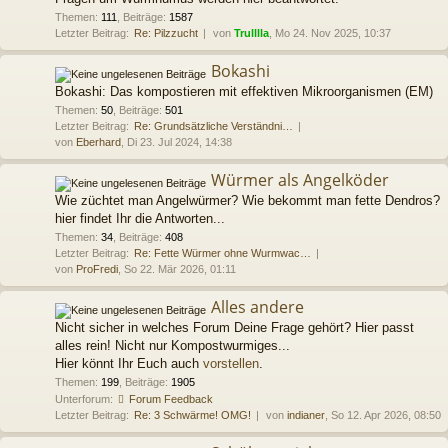
Themen
:
111
,
Beiträge
:
1587
Letzter Beitrag:
Re: Pilzzucht
von
Trulllla
, Mo 24. Nov 2025, 10:37
Bokashi
Bokashi: Das kompostieren mit effektiven Mikroorganismen (EM)
Themen
:
50
,
Beiträge
:
501
Letzter Beitrag:
Re: Grundsätzliche Verständni…
von
Eberhard
, Di 23. Jul 2024, 14:38
Würmer als Angelköder
Wie züchtet man Angelwürmer? Wie bekommt man fette Dendros?
hier findet Ihr die Antworten...
Themen
:
34
,
Beiträge
:
408
Letzter Beitrag:
Re: Fette Würmer ohne Wurmwac…
von
ProFredi
, So 22. Mär 2026, 01:11
Alles andere
Nicht sicher in welches Forum Deine Frage gehört? Hier passt
alles rein! Nicht nur Kompostwurmiges...
Hier könnt Ihr Euch auch
vorstellen
.
Themen
:
199
,
Beiträge
:
1905
Unterforum:
Forum Feedback
Letzter Beitrag:
Re: 3 Schwärme! OMG!
von
indianer
, So 12. Apr 2026, 08:50