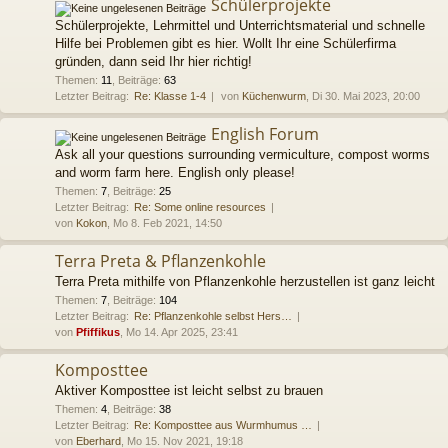
Schülerprojekte
Schülerprojekte, Lehrmittel und Unterrichtsmaterial und schnelle
Hilfe bei Problemen gibt es hier. Wollt Ihr eine Schülerfirma
gründen, dann seid Ihr hier richtig!
Themen
:
11
,
Beiträge
:
63
Letzter Beitrag:
Re: Klasse 1-4
von
Küchenwurm
, Di 30. Mai 2023, 20:00
English Forum
Ask all your questions surrounding vermiculture, compost worms
and worm farm here. English only please!
Themen
:
7
,
Beiträge
:
25
Letzter Beitrag:
Re: Some online resources
von
Kokon
, Mo 8. Feb 2021, 14:50
Terra Preta & Pflanzenkohle
Terra Preta mithilfe von Pflanzenkohle herzustellen ist ganz leicht
Themen
:
7
,
Beiträge
:
104
Letzter Beitrag:
Re: Pflanzenkohle selbst Hers…
von
Pfiffikus
, Mo 14. Apr 2025, 23:41
Komposttee
Aktiver Komposttee ist leicht selbst zu brauen
Themen
:
4
,
Beiträge
:
38
Letzter Beitrag:
Re: Komposttee aus Wurmhumus …
von
Eberhard
, Mo 15. Nov 2021, 19:18