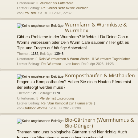
Unterforum:
Würmer als Futtertiere
Letzter Beitrag:
Re: Vorher sehr aktive Würmer…
von
ProFredi
, Sa 18. Jul 2026, 22:32
Wurmfarm & Wurmkiste &
Wurmbox
Gibt es Probleme in der Wurmfarm? Möchtest Du Deine Can-o-
Worms verbessern oder Dein Wurm Cafe säubern? Hier gibt es
Tips und Fragen auf häufige Antworten!
Themen
:
1132
,
Beiträge
:
13946
Unterforen:
Reln Wurmfarmen & Worm Works
,
Wurmfarm Tagebücher
Letzter Beitrag:
Re: Wurmtee
von
kuno
, Do 9. Apr 2026, 14:23
Komposthaufen & Misthaufen
Fragen zu Komposthaufen? Haben Sie einen Haufen Pferdemist
der entsorgt werden muss?
Themen
:
121
,
Beiträge
:
1170
Unterforum:
Pferdemist Entsorgung
Letzter Beitrag:
Re: Vom Kompost zur Humuserde
von
Outdoor Worms
, So 6. Jul 2025, 01:08
Bio-Gärtnern (Wurmhumus &
Bio-Dünger)
Themen rund ums biologische Gärtnern sind hier richtig. Auch
Fragen um Wurmhumus werden hier beantwortet.