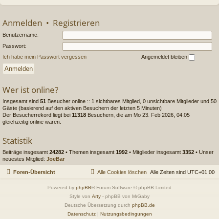
Anmelden
•
Registrieren
Benutzername:
Passwort:
Ich habe mein Passwort vergessen
Angemeldet bleiben
Wer ist online?
Insgesamt sind
51
Besucher online :: 1 sichtbares Mitglied, 0 unsichtbare Mitglieder und 50
Gäste (basierend auf den aktiven Besuchern der letzten 5 Minuten)
Der Besucherrekord liegt bei
11318
Besuchern, die am Mo 23. Feb 2026, 04:05
gleichzeitig online waren.
Statistik
Beiträge insgesamt
24282
• Themen insgesamt
1992
• Mitglieder insgesamt
3352
• Unser
neuestes Mitglied:
JoeBar
Foren-Übersicht
Alle Cookies löschen
Alle Zeiten sind
UTC+01:00
Powered by
phpBB
® Forum Software © phpBB Limited
Style von
Arty
- phpBB von MrGaby
Deutsche Übersetzung durch
phpBB.de
Datenschutz
|
Nutzungsbedingungen