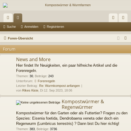
ch
or
n
eg
Suche
Anmelden
Registrieren
ne
en
m
ist
S
Foren-Übersicht
llz
el
rie
u
Forum
c
ug
de
re
h
News and More
riff
n
n
e
Hier findet Ihr Neuigkeiten, ein paar hilfreiche Artikel und die
Forenregeln.
Themen
:
30
,
Beiträge
:
243
Unterforum:
Forenregeln
Letzter Beitrag:
Re: Wurmkompost anfangen
von
Rikes Kiste
, Di 12. Sep 2023, 18:06
Kompostwürmer &
Regenwürmer
Kompostwürmer für den Garten oder als Futtertier? Fragen zu den
Spezies: Eisenia foetida, Dendrobaena veneta oder doch ein
Regenwurm (Lumbricus terrestris) ? Dann bist Du hier richtig!
Themen
:
383
,
Beiträge
:
3736