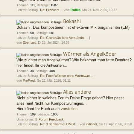
Themen
:
111
,
Beiträge
:
1587
Letzter Beitrag:
Re: Pilzzucht
von
Trulllla
, Mo 24. Nov 2025, 10:37
Bokashi
Bokashi: Das kompostieren mit effektiven Mikroorganismen (EM)
Themen
:
50
,
Beiträge
:
501
Letzter Beitrag:
Re: Grundsätzliche Verständni…
von
Eberhard
, Di 23. Jul 2024, 14:38
Würmer als Angelköder
Wie züchtet man Angelwürmer? Wie bekommt man fette Dendros?
hier findet Ihr die Antworten...
Themen
:
34
,
Beiträge
:
408
Letzter Beitrag:
Re: Fette Würmer ohne Wurmwac…
von
ProFredi
, So 22. Mär 2026, 01:11
Alles andere
Nicht sicher in welches Forum Deine Frage gehört? Hier passt
alles rein! Nicht nur Kompostwurmiges...
Hier könnt Ihr Euch auch
vorstellen
.
Themen
:
199
,
Beiträge
:
1905
Unterforum:
Forum Feedback
Letzter Beitrag:
Re: 3 Schwärme! OMG!
von
indianer
, So 12. Apr 2026, 08:50