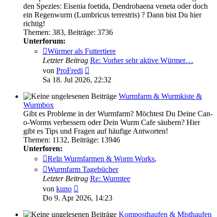
den Spezies: Eisenia foetida, Dendrobaena veneta oder doch
ein Regenwurm (Lumbricus terrestris) ? Dann bist Du hier
richtig!
Themen
:
383
,
Beiträge
:
3736
Unterforum:
Würmer als Futtertiere
Letzter Beitrag
Re: Vorher sehr aktive Würmer…
Neuester
von
ProFredi
Beitrag
Sa 18. Jul 2026, 22:32
Wurmfarm & Wurmkiste &
Wurmbox
Gibt es Probleme in der Wurmfarm? Möchtest Du Deine Can-
o-Worms verbessern oder Dein Wurm Cafe säubern? Hier
gibt es Tips und Fragen auf häufige Antworten!
Themen
:
1132
,
Beiträge
:
13946
Unterforen:
Reln Wurmfarmen & Worm Works
,
Wurmfarm Tagebücher
Letzter Beitrag
Re: Wurmtee
Neuester
von
kuno
Beitrag
Do 9. Apr 2026, 14:23
Komposthaufen & Misthaufen