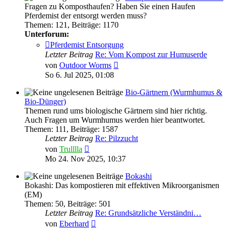
Fragen zu Komposthaufen? Haben Sie einen Haufen
Pferdemist der entsorgt werden muss?
Themen
:
121
,
Beiträge
:
1170
Unterforum:
Pferdemist Entsorgung
Letzter Beitrag
Re: Vom Kompost zur Humuserde
Neuester
von
Outdoor Worms
Beitrag
So 6. Jul 2025, 01:08
Bio-Gärtnern (Wurmhumus &
Bio-Dünger)
Themen rund ums biologische Gärtnern sind hier richtig.
Auch Fragen um Wurmhumus werden hier beantwortet.
Themen
:
111
,
Beiträge
:
1587
Letzter Beitrag
Re: Pilzzucht
Neuester
von
Trulllla
Beitrag
Mo 24. Nov 2025, 10:37
Bokashi
Bokashi: Das kompostieren mit effektiven Mikroorganismen
(EM)
Themen
:
50
,
Beiträge
:
501
Letzter Beitrag
Re: Grundsätzliche Verständni…
Neuester
von
Eberhard