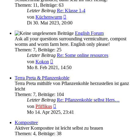
Themen
:
11
,
Beiträge
:
63
Letzter Beitrag
Re: Klasse 1-4
Neuester
von
Küchenwurm
Beitrag
Di 30. Mai 2023, 20:00
English Forum
Ask all your questions surrounding vermiculture, compost
worms and worm farm here. English only please!
Themen
:
7
,
Beiträge
:
25
Letzter Beitrag
Re: Some online resources
Neuester
von
Kokon
Beitrag
Mo 8. Feb 2021, 14:50
Terra Preta & Pflanzenkohle
Terra Preta mithilfe von Pflanzenkohle herzustellen ist ganz
leicht
Themen
:
7
,
Beiträge
:
104
Letzter Beitrag
Re: Pflanzenkohle selbst Hers…
Neuester
von
Pfiffikus
Beitrag
Mo 14. Apr 2025, 23:41
Komposttee
Aktiver Komposttee ist leicht selbst zu brauen
Themen
:
4
,
Beiträge
:
38