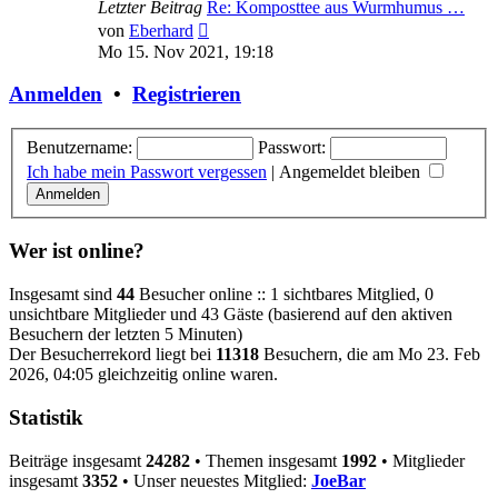
Letzter Beitrag
Re: Komposttee aus Wurmhumus …
Neuester
von
Eberhard
Beitrag
Mo 15. Nov 2021, 19:18
Anmelden
•
Registrieren
Benutzername:
Passwort:
Ich habe mein Passwort vergessen
|
Angemeldet bleiben
Wer ist online?
Insgesamt sind
44
Besucher online :: 1 sichtbares Mitglied, 0
unsichtbare Mitglieder und 43 Gäste (basierend auf den aktiven
Besuchern der letzten 5 Minuten)
Der Besucherrekord liegt bei
11318
Besuchern, die am Mo 23. Feb
2026, 04:05 gleichzeitig online waren.
Statistik
Beiträge insgesamt
24282
• Themen insgesamt
1992
• Mitglieder
insgesamt
3352
• Unser neuestes Mitglied:
JoeBar