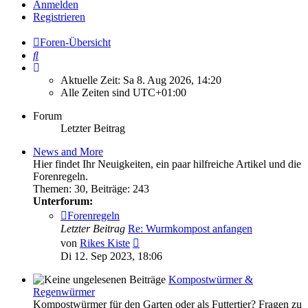
Anmelden
Registrieren
Foren-Übersicht
Suche
Aktuelle Zeit: Sa 8. Aug 2026, 14:20
Alle Zeiten sind
UTC+01:00
Forum
Letzter Beitrag
News and More
Hier findet Ihr Neuigkeiten, ein paar hilfreiche Artikel und die
Forenregeln.
Themen
:
30
,
Beiträge
:
243
Unterforum:
Forenregeln
Letzter Beitrag
Re: Wurmkompost anfangen
Neuester
von
Rikes Kiste
Beitrag
Di 12. Sep 2023, 18:06
Kompostwürmer &
Regenwürmer
Kompostwürmer für den Garten oder als Futtertier? Fragen zu