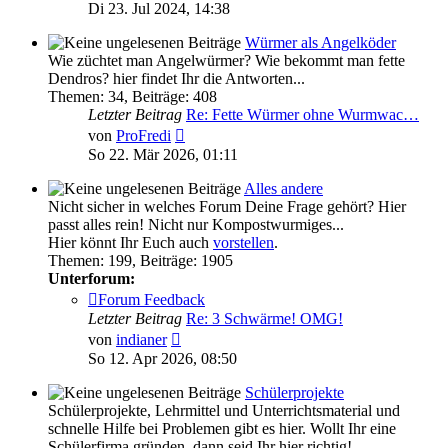
Beitrag
Di 23. Jul 2024, 14:38
Würmer als Angelköder
Wie züchtet man Angelwürmer? Wie bekommt man fette
Dendros? hier findet Ihr die Antworten...
Themen
:
34
,
Beiträge
:
408
Letzter Beitrag
Re: Fette Würmer ohne Wurmwac…
Neuester
von
ProFredi
Beitrag
So 22. Mär 2026, 01:11
Alles andere
Nicht sicher in welches Forum Deine Frage gehört? Hier
passt alles rein! Nicht nur Kompostwurmiges...
Hier könnt Ihr Euch auch
vorstellen
.
Themen
:
199
,
Beiträge
:
1905
Unterforum:
Forum Feedback
Letzter Beitrag
Re: 3 Schwärme! OMG!
Neuester
von
indianer
Beitrag
So 12. Apr 2026, 08:50
Schülerprojekte
Schülerprojekte, Lehrmittel und Unterrichtsmaterial und
schnelle Hilfe bei Problemen gibt es hier. Wollt Ihr eine
Schülerfirma gründen, dann seid Ihr hier richtig!