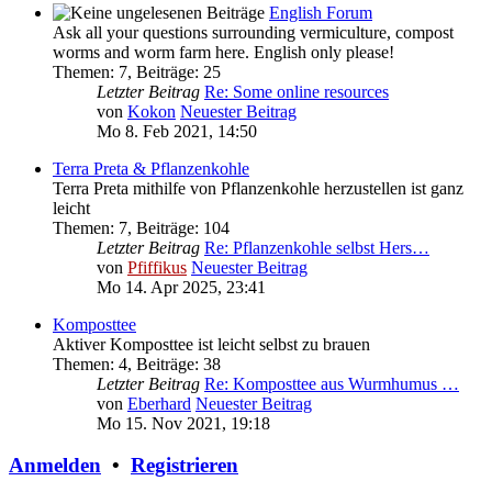
English Forum
Ask all your questions surrounding vermiculture, compost
worms and worm farm here. English only please!
Themen
:
7
,
Beiträge
:
25
Letzter Beitrag
Re: Some online resources
von
Kokon
Neuester Beitrag
Mo 8. Feb 2021, 14:50
Terra Preta & Pflanzenkohle
Terra Preta mithilfe von Pflanzenkohle herzustellen ist ganz
leicht
Themen
:
7
,
Beiträge
:
104
Letzter Beitrag
Re: Pflanzenkohle selbst Hers…
von
Pfiffikus
Neuester Beitrag
Mo 14. Apr 2025, 23:41
Komposttee
Aktiver Komposttee ist leicht selbst zu brauen
Themen
:
4
,
Beiträge
:
38
Letzter Beitrag
Re: Komposttee aus Wurmhumus …
von
Eberhard
Neuester Beitrag
Mo 15. Nov 2021, 19:18
Anmelden
•
Registrieren