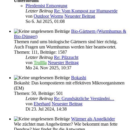
Unterforum:
Pferdemist Entsorgung
Letzter Beitrag
Re: Vom Kompost zur Humuserde
von
Outdoor Worms
Neuester Beitrag
So 6. Jul 2025, 01:08
Bio-Gärtnern (Wurmhumus &
Bio-Dünger)
Themen rund ums biologische Gärtnern sind hier richtig.
Auch Fragen um Wurmhumus werden hier beantwortet.
Themen
:
111
,
Beiträge
:
1587
Letzter Beitrag
Re: Pilzzucht
von
Trulllla
Neuester Beitrag
Mo 24. Nov 2025, 10:37
Bokashi
Bokashi: Das kompostieren mit effektiven Mikroorganismen
(EM)
Themen
:
50
,
Beiträge
:
501
Letzter Beitrag
Re: Grundsätzliche Verständni…
von
Eberhard
Neuester Beitrag
Di 23. Jul 2024, 14:38
Würmer als Angelköder
Wie züchtet man Angelwürmer? Wie bekommt man fette
Dendros? hier findet Ihr die Antworten...