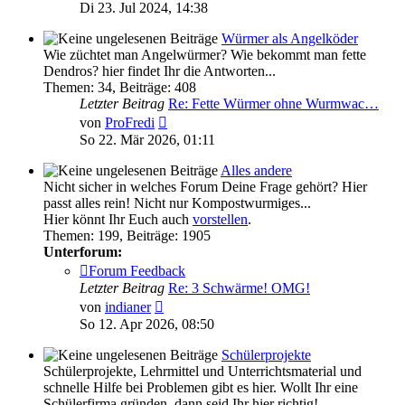
Beitrag
Di 23. Jul 2024, 14:38
Würmer als Angelköder
Wie züchtet man Angelwürmer? Wie bekommt man fette
Dendros? hier findet Ihr die Antworten...
Themen
:
34
,
Beiträge
:
408
Letzter Beitrag
Re: Fette Würmer ohne Wurmwac…
Neuester
von
ProFredi
Beitrag
So 22. Mär 2026, 01:11
Alles andere
Nicht sicher in welches Forum Deine Frage gehört? Hier
passt alles rein! Nicht nur Kompostwurmiges...
Hier könnt Ihr Euch auch
vorstellen
.
Themen
:
199
,
Beiträge
:
1905
Unterforum:
Forum Feedback
Letzter Beitrag
Re: 3 Schwärme! OMG!
Neuester
von
indianer
Beitrag
So 12. Apr 2026, 08:50
Schülerprojekte
Schülerprojekte, Lehrmittel und Unterrichtsmaterial und
schnelle Hilfe bei Problemen gibt es hier. Wollt Ihr eine
Schülerfirma gründen, dann seid Ihr hier richtig!