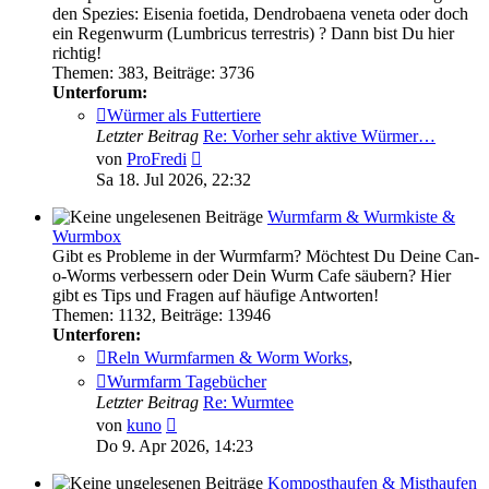
den Spezies: Eisenia foetida, Dendrobaena veneta oder doch
ein Regenwurm (Lumbricus terrestris) ? Dann bist Du hier
richtig!
Themen
:
383
,
Beiträge
:
3736
Unterforum:
Würmer als Futtertiere
Letzter Beitrag
Re: Vorher sehr aktive Würmer…
Neuester
von
ProFredi
Beitrag
Sa 18. Jul 2026, 22:32
Wurmfarm & Wurmkiste &
Wurmbox
Gibt es Probleme in der Wurmfarm? Möchtest Du Deine Can-
o-Worms verbessern oder Dein Wurm Cafe säubern? Hier
gibt es Tips und Fragen auf häufige Antworten!
Themen
:
1132
,
Beiträge
:
13946
Unterforen:
Reln Wurmfarmen & Worm Works
,
Wurmfarm Tagebücher
Letzter Beitrag
Re: Wurmtee
Neuester
von
kuno
Beitrag
Do 9. Apr 2026, 14:23
Komposthaufen & Misthaufen