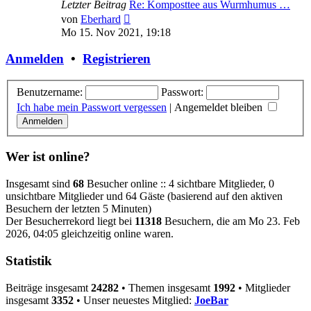
Letzter Beitrag
Re: Komposttee aus Wurmhumus …
Neuester
von
Eberhard
Beitrag
Mo 15. Nov 2021, 19:18
Anmelden
•
Registrieren
Benutzername:
Passwort:
Ich habe mein Passwort vergessen
|
Angemeldet bleiben
Wer ist online?
Insgesamt sind
68
Besucher online :: 4 sichtbare Mitglieder, 0
unsichtbare Mitglieder und 64 Gäste (basierend auf den aktiven
Besuchern der letzten 5 Minuten)
Der Besucherrekord liegt bei
11318
Besuchern, die am Mo 23. Feb
2026, 04:05 gleichzeitig online waren.
Statistik
Beiträge insgesamt
24282
• Themen insgesamt
1992
• Mitglieder
insgesamt
3352
• Unser neuestes Mitglied:
JoeBar