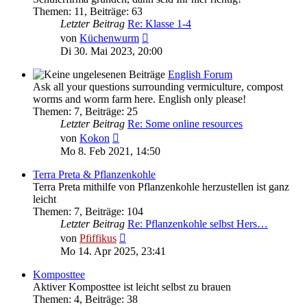
Themen
:
11
,
Beiträge
:
63
Letzter Beitrag
Re: Klasse 1-4
Neuester
von
Küchenwurm
Beitrag
Di 30. Mai 2023, 20:00
English Forum
Ask all your questions surrounding vermiculture, compost
worms and worm farm here. English only please!
Themen
:
7
,
Beiträge
:
25
Letzter Beitrag
Re: Some online resources
Neuester
von
Kokon
Beitrag
Mo 8. Feb 2021, 14:50
Terra Preta & Pflanzenkohle
Terra Preta mithilfe von Pflanzenkohle herzustellen ist ganz
leicht
Themen
:
7
,
Beiträge
:
104
Letzter Beitrag
Re: Pflanzenkohle selbst Hers…
Neuester
von
Pfiffikus
Beitrag
Mo 14. Apr 2025, 23:41
Komposttee
Aktiver Komposttee ist leicht selbst zu brauen
Themen
:
4
,
Beiträge
:
38