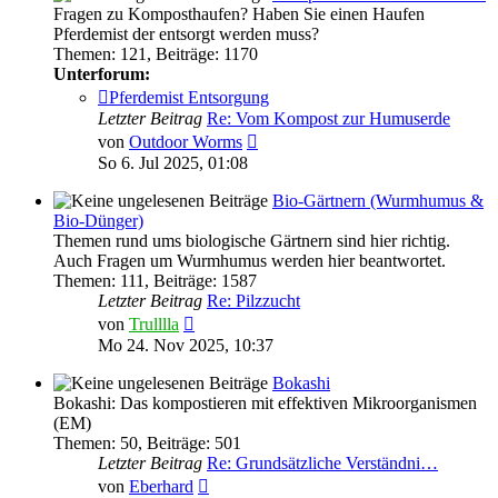
Fragen zu Komposthaufen? Haben Sie einen Haufen
Pferdemist der entsorgt werden muss?
Themen
:
121
,
Beiträge
:
1170
Unterforum:
Pferdemist Entsorgung
Letzter Beitrag
Re: Vom Kompost zur Humuserde
Neuester
von
Outdoor Worms
Beitrag
So 6. Jul 2025, 01:08
Bio-Gärtnern (Wurmhumus &
Bio-Dünger)
Themen rund ums biologische Gärtnern sind hier richtig.
Auch Fragen um Wurmhumus werden hier beantwortet.
Themen
:
111
,
Beiträge
:
1587
Letzter Beitrag
Re: Pilzzucht
Neuester
von
Trulllla
Beitrag
Mo 24. Nov 2025, 10:37
Bokashi
Bokashi: Das kompostieren mit effektiven Mikroorganismen
(EM)
Themen
:
50
,
Beiträge
:
501
Letzter Beitrag
Re: Grundsätzliche Verständni…
Neuester
von
Eberhard