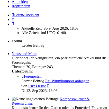
Anmelden
Registrieren
Foren-Übersicht
Suche
Aktuelle Zeit: So 9. Aug 2026, 18:03
Alle Zeiten sind
UTC+01:00
Forum
Letzter Beitrag
News and More
Hier findet Ihr Neuigkeiten, ein paar hilfreiche Artikel und die
Forenregeln.
Themen
:
30
,
Beiträge
:
243
Unterforum:
Forenregeln
Letzter Beitrag
Re: Wurmkompost anfangen
Neuester
von
Rikes Kiste
Beitrag
Di 12. Sep 2023, 18:06
Kompostwürmer &
Regenwürmer
Kompostwürmer für den Garten oder als Futtertier? Fragen zu