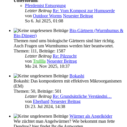
Unterforum:
Pferdemist Entsorgung
Letzter Beitrag
Re: Vom Kompost zur Humuserde
von
Outdoor Worms
Neuester Beitrag
So 6. Jul 2025, 01:08
Bio-Gärtnern (Wurmhumus &
Bio-Dünger)
Themen rund ums biologische Gärtnern sind hier richtig.
Auch Fragen um Wurmhumus werden hier beantwortet.
Themen
:
111
,
Beiträge
:
1587
Letzter Beitrag
Re: Pilzzucht
von
Trulllla
Neuester Beitrag
Mo 24. Nov 2025, 10:37
Bokashi
Bokashi: Das kompostieren mit effektiven Mikroorganismen
(EM)
Themen
:
50
,
Beiträge
:
501
Letzter Beitrag
Re: Grundsätzliche Verständni…
von
Eberhard
Neuester Beitrag
Di 23. Jul 2024, 14:38
Würmer als Angelköder
Wie züchtet man Angelwürmer? Wie bekommt man fette
Dendros? hier findet Ihr die Antworten...