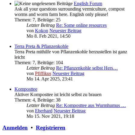
English Forum
Ask all your questions surrounding vermiculture, compost
worms and worm farm here. English only please!
Themen
:
7
,
Beiträge
:
25
Letzter Beitrag
Re: Some online resources
von
Kokon
Neuester Beitrag
Mo 8. Feb 2021, 14:50
Terra Preta & Pflanzenkohle
Terra Preta mithilfe von Pflanzenkohle herzustellen ist ganz
leicht
Themen
:
7
,
Beiträge
:
104
Letzter Beitrag
Re: Pflanzenkohle selbst Hers…
von
Pfiffikus
Neuester Beitrag
Mo 14. Apr 2025, 23:41
Komposttee
Aktiver Komposttee ist leicht selbst zu brauen
Themen
:
4
,
Beiträge
:
38
Letzter Beitrag
Re: Komposttee aus Wurmhumus …
von
Eberhard
Neuester Beitrag
Mo 15. Nov 2021, 19:18
Anmelden
•
Registrieren